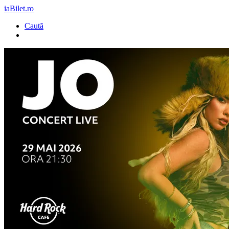
iaBilet.ro
Caută