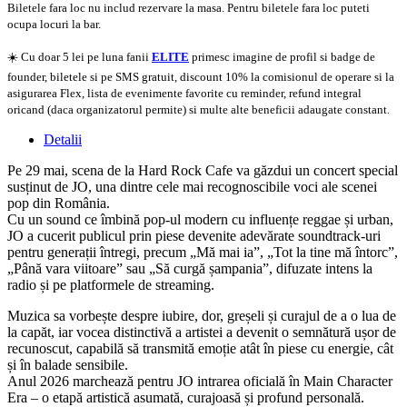
Biletele fara loc nu includ rezervare la masa. Pentru biletele fara loc puteti
ocupa locuri la bar.
☀️ Cu doar 5 lei pe luna fanii
ELITE
primesc imagine de profil si badge de
founder, biletele si pe SMS gratuit, discount 10% la comisionul de operare si la
asigurarea Flex, lista de evenimente favorite cu reminder, refund integral
oricand (daca organizatorul permite) si multe alte beneficii adaugate constant.
Detalii
Pe 29 mai, scena de la Hard Rock Cafe va găzdui un concert special
susținut de JO, una dintre cele mai recognoscibile voci ale scenei
pop din România.
Cu un sound ce îmbină pop-ul modern cu influențe reggae și urban,
JO a cucerit publicul prin piese devenite adevărate soundtrack-uri
pentru generații întregi, precum „Mă mai ia”, „Tot la tine mă întorc”,
„Până vara viitoare” sau „Să curgă șampania”, difuzate intens la
radio și pe platformele de streaming.
Muzica sa vorbește despre iubire, dor, greșeli și curajul de a o lua de
la capăt, iar vocea distinctivă a artistei a devenit o semnătură ușor de
recunoscut, capabilă să transmită emoție atât în piese cu energie, cât
și în balade sensibile.
Anul 2026 marchează pentru JO intrarea oficială în Main Character
Era – o etapă artistică asumată, curajoasă și profund personală.