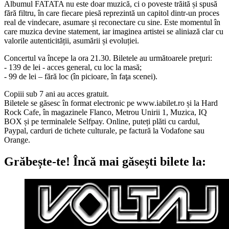
Albumul FATATA nu este doar muzică, ci o poveste trăită și spusă
fără filtru, în care fiecare piesă reprezintă un capitol dintr-un proces
real de vindecare, asumare și reconectare cu sine. Este momentul în
care muzica devine statement, iar imaginea artistei se aliniază clar cu
valorile autenticității, asumării și evoluției.
Concertul va începe la ora 21.30. Biletele au următoarele preţuri:
- 139 de lei - acces general, cu loc la masă;
- 99 de lei – fără loc (în picioare, în faţa scenei).
Copiii sub 7 ani au acces gratuit.
Biletele se găsesc în format electronic pe www.iabilet.ro și la Hard
Rock Cafe, în magazinele Flanco, Metrou Unirii 1, Muzica, IQ
BOX și pe terminalele Selfpay. Online, puteți plăti cu cardul,
Paypal, carduri de tichete culturale, pe factură la Vodafone sau
Orange.
Grăbește-te!
Încă mai găsești bilete la: