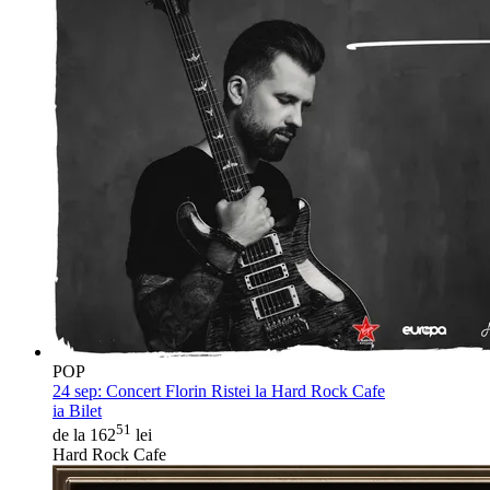
POP
24 sep:
Concert Florin Ristei la Hard Rock Cafe
ia Bilet
51
de la 162
lei
Hard Rock Cafe