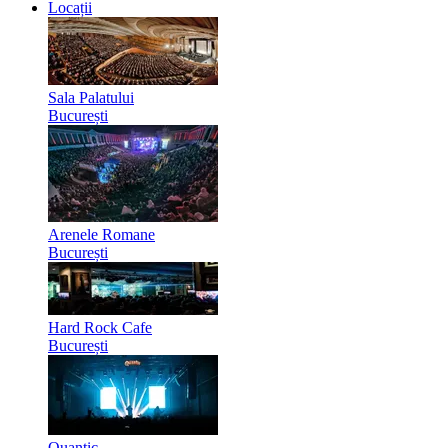
Locații
Sala Palatului
București
Arenele Romane
București
Hard Rock Cafe
București
Quantic