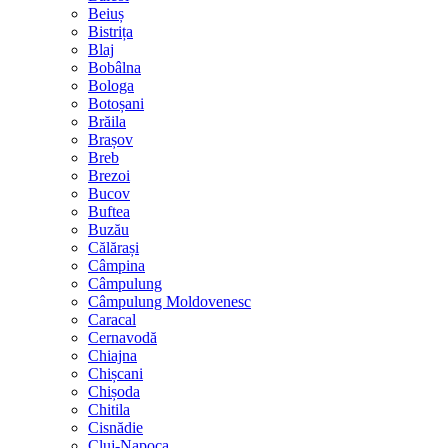
Beiuș
Bistrița
Blaj
Bobâlna
Bologa
Botoșani
Brăila
Brașov
Breb
Brezoi
Bucov
Buftea
Buzău
Călărași
Câmpina
Câmpulung
Câmpulung Moldovenesc
Caracal
Cernavodă
Chiajna
Chișcani
Chișoda
Chitila
Cisnădie
Cluj-Napoca