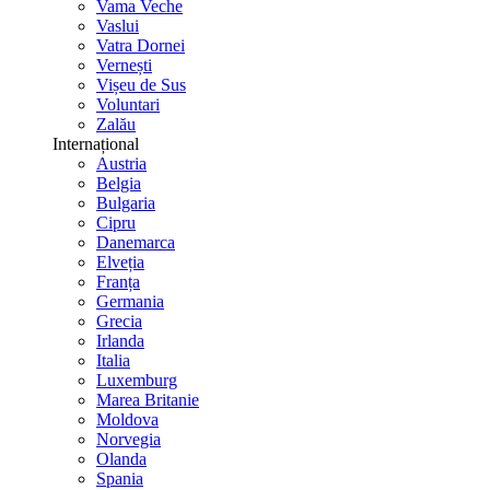
Vama Veche
Vaslui
Vatra Dornei
Vernești
Vișeu de Sus
Voluntari
Zalău
Internațional
Austria
Belgia
Bulgaria
Cipru
Danemarca
Elveția
Franța
Germania
Grecia
Irlanda
Italia
Luxemburg
Marea Britanie
Moldova
Norvegia
Olanda
Spania