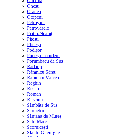
Oltenița
Onești
Oradea
Otopeni
Petroșani
Petrovaselo
Piatra-Neamț
Pitești
Ploiești
Podișor
Popești Leordeni
Porumbacu de Sus
Rădăuți
Râmnicu Sărat
Râmnicu Vâlcea
Reghin
Reșița
Roman
Rusciori
Sâmbăta de Sus
Sânpetru
Sântana de Mureș
Satu Mare
Scornicești
Sfântu Gheorghe