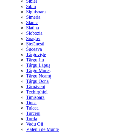
Sibiel
Sibiu
Sighișoara
Simeria
Slănic
Slatina
Slobozia
Snagov
Ștefănești
Suceava
Târgoviște
Târgu Jiu
Târgu Lăpuș
Târgu Mureș
Târgu Neamț
Târgu Ocna
Târnăveni
Techirghiol
Timișoara
Tinca
Tulcea
Turceni
Turda
Vadu Oii
Vălenii de Munte