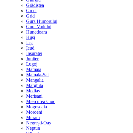
Grădiștea
Greci
Grid
Gura Humorului
Gura Vadului
Hunedoara
Huși
Iași
Ieud
Însurăței
Jupiter
Lugoj
Mamaia
Mamaia-Sat
Mangalia
Marghita
Mediaș
Merișani
Miercurea Ciuc
Mogoșoaia
Moroeni
Murani
Negrești-Oaș
Neptun