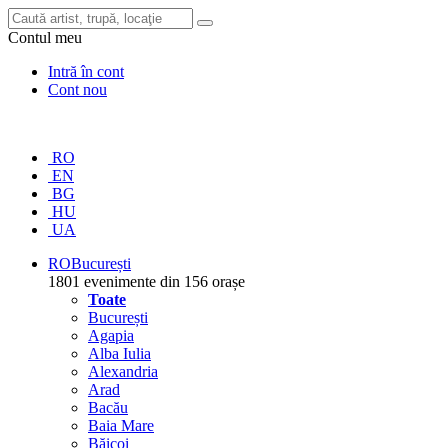
Contul meu
Intră în cont
Cont nou
RO
EN
BG
HU
UA
RO
București
1801 evenimente din 156 orașe
Toate
București
Agapia
Alba Iulia
Alexandria
Arad
Bacău
Baia Mare
Băicoi