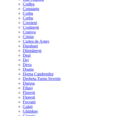
Codlea
Constanța
Corbu
Corbu
Coroieni
Costinești
Craiova
Cristur
Curtea de Argeș
Darabani
Dărmănești
Deal
Dej
Deva
Doaga
Dorna Candrenilor
Drobeta-Turnu Severin
Durușa
Filiași
Florești
Florești
Focșani
Galați
Ghimbav
Giurgiu