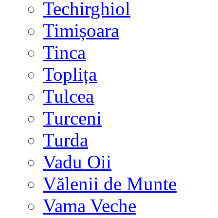
Techirghiol
Timișoara
Tinca
Toplița
Tulcea
Turceni
Turda
Vadu Oii
Vălenii de Munte
Vama Veche