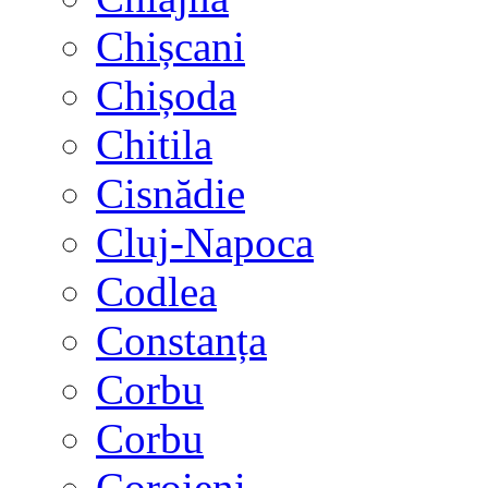
Chișcani
Chișoda
Chitila
Cisnădie
Cluj-Napoca
Codlea
Constanța
Corbu
Corbu
Coroieni