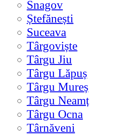
Snagov
Ștefănești
Suceava
Târgoviște
Târgu Jiu
Târgu Lăpuș
Târgu Mureș
Târgu Neamț
Târgu Ocna
Târnăveni