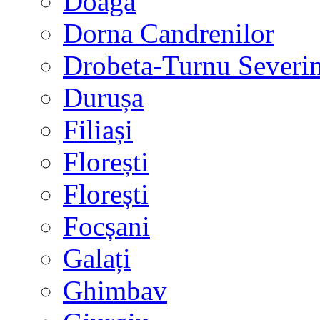
Doaga
Dorna Candrenilor
Drobeta-Turnu Severi
Durușa
Filiași
Florești
Florești
Focșani
Galați
Ghimbav