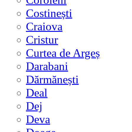
Costinești
Craiova
Cristur
Curtea de Argeș
Darabani
Dărmănești
Deal
Dej
Deva