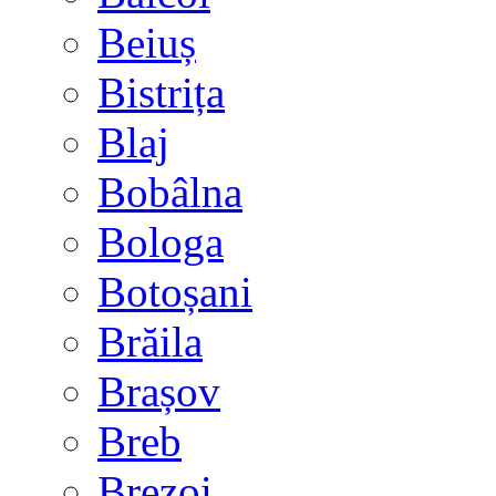
Beiuș
Bistrița
Blaj
Bobâlna
Bologa
Botoșani
Brăila
Brașov
Breb
Brezoi