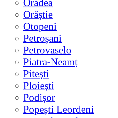
Oradea
Orăștie
Otopeni
Petroșani
Petrovaselo
Piatra-Neamț
Pitești
Ploiești
Podișor
Popești Leordeni