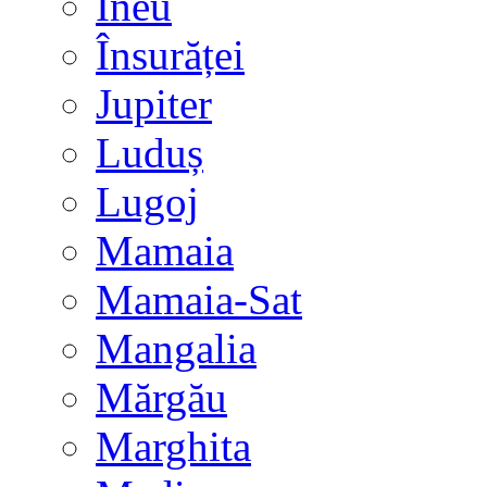
Ineu
Însurăței
Jupiter
Luduș
Lugoj
Mamaia
Mamaia-Sat
Mangalia
Mărgău
Marghita