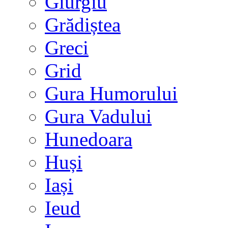
Giurgiu
Grădiștea
Greci
Grid
Gura Humorului
Gura Vadului
Hunedoara
Huși
Iași
Ieud