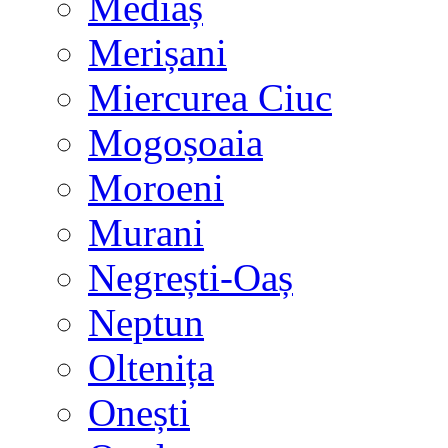
Mediaș
Merișani
Miercurea Ciuc
Mogoșoaia
Moroeni
Murani
Negrești-Oaș
Neptun
Oltenița
Onești