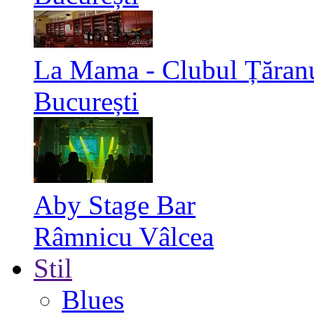
La Mama - Clubul Țăran
București
Aby Stage Bar
Râmnicu Vâlcea
Stil
Blues