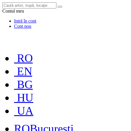
Contul meu
Intră în cont
Cont nou
RO
EN
BG
HU
UA
RO
București