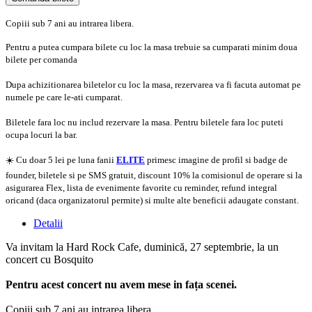
Doar o mică verificare
Copiii sub 7 ani au intrarea libera.
Pentru a putea cumpara bilete cu loc la masa trebuie sa cumparati minim doua
bilete per comanda
Dupa achizitionarea biletelor cu loc la masa, rezervarea va fi facuta automat pe
numele pe care le-ati cumparat.
Biletele fara loc nu includ rezervare la masa. Pentru biletele fara loc puteti
ocupa locuri la bar.
☀️ Cu doar 5 lei pe luna fanii
ELITE
primesc imagine de profil si badge de
founder, biletele si pe SMS gratuit, discount 10% la comisionul de operare si la
asigurarea Flex, lista de evenimente favorite cu reminder, refund integral
oricand (daca organizatorul permite) si multe alte beneficii adaugate constant.
Detalii
Va invitam la Hard Rock Cafe, duminică, 27 septembrie, la un
concert cu Bosquito
Pentru acest concert nu avem mese in fața scenei.
Copiii sub 7 ani au intrarea libera.