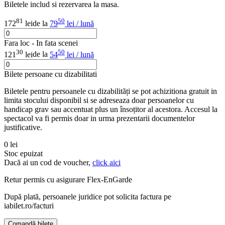
Biletele includ si rezervarea la masa.
81
50
172
lei
de la
79
lei / lună
Fara loc - In fata scenei
30
50
121
lei
de la
54
lei / lună
Bilete persoane cu dizabilitati
Biletele pentru persoanele cu dizabilități se pot achizitiona gratuit in
limita stocului disponibil si se adreseaza doar persoanelor cu
handicap grav sau accentuat plus un însoțitor al acestora. Accesul la
spectacol va fi permis doar in urma prezentarii documentelor
justificative.
0 lei
Stoc epuizat
Dacă ai un cod de voucher,
click aici
Retur permis cu asigurare
Flex-EnGarde
După plată, persoanele juridice pot solicita factura pe
iabilet.ro/facturi
Comandă bilete