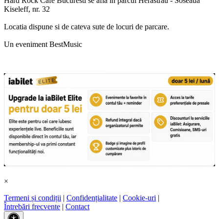
Hard Rock Cafe Bucuresti se afla in parcul Herastrau - Soseaua
Kiseleff, nr. 32
Locatia dispune si de cateva sute de locuri de parcare.
Un eveniment BestMusic
×
Termeni și condiții
|
Confidențialitate
|
Cookie-uri
|
Întrebări frecvente
|
Contact