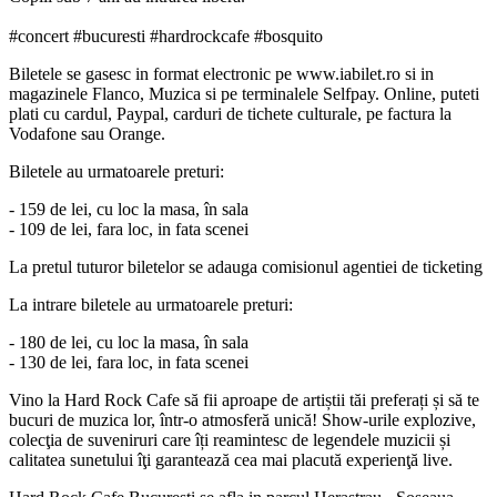
#concert #bucuresti #hardrockcafe #bosquito
Biletele se gasesc in format electronic pe www.iabilet.ro si in
magazinele Flanco, Muzica si pe terminalele Selfpay. Online, puteti
plati cu cardul, Paypal, carduri de tichete culturale, pe factura la
Vodafone sau Orange.
Biletele au urmatoarele preturi:
- 159 de lei, cu loc la masa, în sala
- 109 de lei, fara loc, in fata scenei
La pretul tuturor biletelor se adauga comisionul agentiei de ticketing
La intrare biletele au urmatoarele preturi:
- 180 de lei, cu loc la masa, în sala
- 130
de lei, fara loc, in fata scenei
Vino la Hard Rock Cafe să fii aproape de artiștii tăi preferați și să te
bucuri de muzica lor, într-o atmosferă unică! Show-urile explozive,
colecţia de suveniruri care îți reamintesc de legendele muzicii și
calitatea sunetului îţi garantează cea mai placută experienţă live.