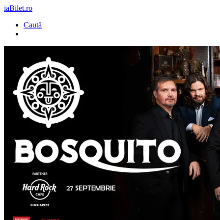
iaBilet.ro
Caută