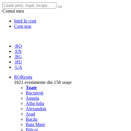
Contul meu
Intră în cont
Cont nou
RO
EN
BG
HU
UA
RO
Reșița
1821 evenimente din 158 orașe
Toate
București
Agapia
Alba Iulia
Alexandria
Arad
Bacău
Baia Mare
Băicoi