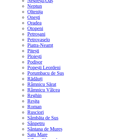
Negrești-Oaș
Neptun
Oltenița
Onești
Oradea
Otopeni
Petroșani
Petrovaselo
Piatra-Neamț
Pitești
Ploiești
Podișor
Popești Leordeni
Porumbacu de Sus
Rădăuți
Râmnicu Sărat
Râmnicu Vâlcea
Reghin
Reșița
Roman
Rusciori
Sâmbăta de Sus
Sânpetru
Sântana de Mureș
Satu Mare