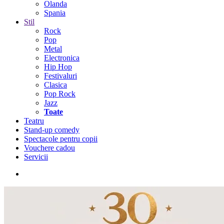
Olanda
Spania
Stil
Rock
Pop
Metal
Electronica
Hip Hop
Festivaluri
Clasica
Pop Rock
Jazz
Toate
Teatru
Stand-up comedy
Spectacole pentru copii
Vouchere cadou
Servicii