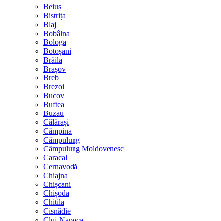
Beiuș
Bistrița
Blaj
Bobâlna
Bologa
Botoșani
Brăila
Brașov
Breb
Brezoi
Bucov
Buftea
Buzău
Călărași
Câmpina
Câmpulung
Câmpulung Moldovenesc
Caracal
Cernavodă
Chiajna
Chișcani
Chișoda
Chitila
Cisnădie
Cluj-Napoca