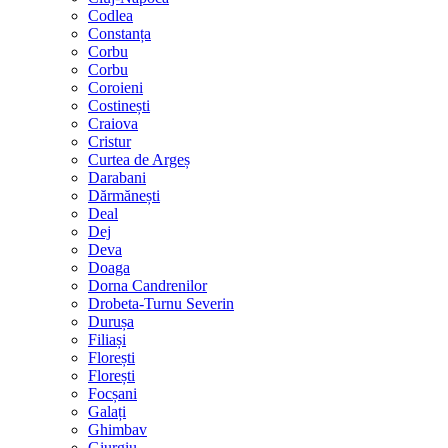
Codlea
Constanța
Corbu
Corbu
Coroieni
Costinești
Craiova
Cristur
Curtea de Argeș
Darabani
Dărmănești
Deal
Dej
Deva
Doaga
Dorna Candrenilor
Drobeta-Turnu Severin
Durușa
Filiași
Florești
Florești
Focșani
Galați
Ghimbav
Giurgiu