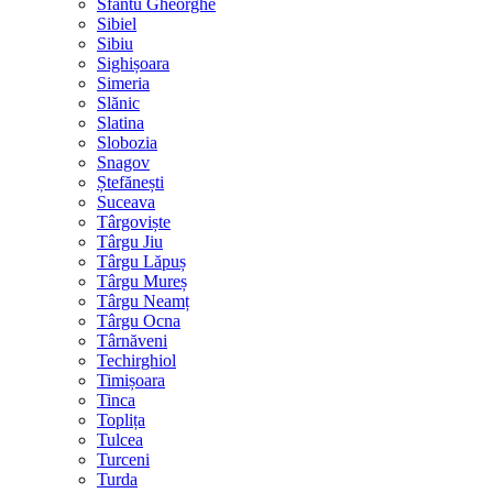
Sfântu Gheorghe
Sibiel
Sibiu
Sighișoara
Simeria
Slănic
Slatina
Slobozia
Snagov
Ștefănești
Suceava
Târgoviște
Târgu Jiu
Târgu Lăpuș
Târgu Mureș
Târgu Neamț
Târgu Ocna
Târnăveni
Techirghiol
Timișoara
Tinca
Toplița
Tulcea
Turceni
Turda