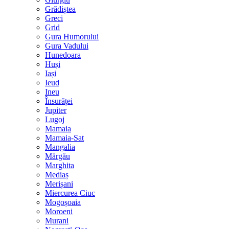
Grădiștea
Greci
Grid
Gura Humorului
Gura Vadului
Hunedoara
Huși
Iași
Ieud
Ineu
Însurăței
Jupiter
Lugoj
Mamaia
Mamaia-Sat
Mangalia
Mărgău
Marghita
Mediaș
Merișani
Miercurea Ciuc
Mogoșoaia
Moroeni
Murani