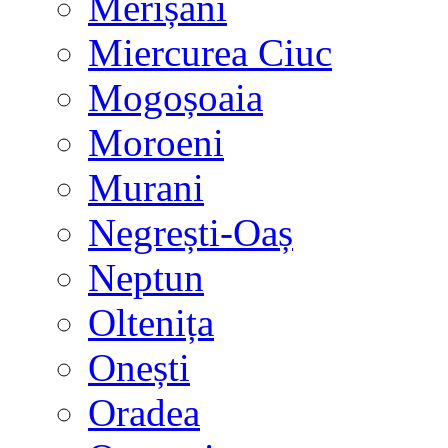
Merișani
Miercurea Ciuc
Mogoșoaia
Moroeni
Murani
Negrești-Oaș
Neptun
Oltenița
Onești
Oradea