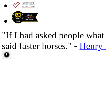
"If I had asked people wha
said faster horses." -
Henry 