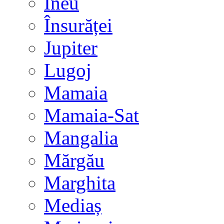
Ineu
Însurăței
Jupiter
Lugoj
Mamaia
Mamaia-Sat
Mangalia
Mărgău
Marghita
Mediaș