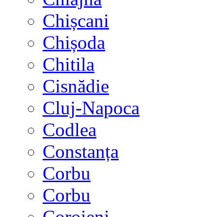
Chișcani
Chișoda
Chitila
Cisnădie
Cluj-Napoca
Codlea
Constanța
Corbu
Corbu
Coroieni