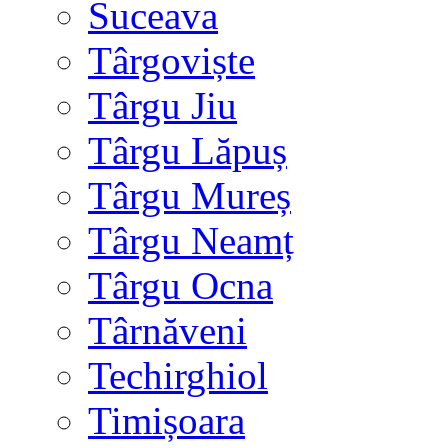
Suceava
Târgoviște
Târgu Jiu
Târgu Lăpuș
Târgu Mureș
Târgu Neamț
Târgu Ocna
Târnăveni
Techirghiol
Timișoara