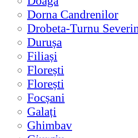
Doaga
Dorna Candrenilor
Drobeta-Turnu Severi
Durușa
Filiași
Florești
Florești
Focșani
Galați
Ghimbav