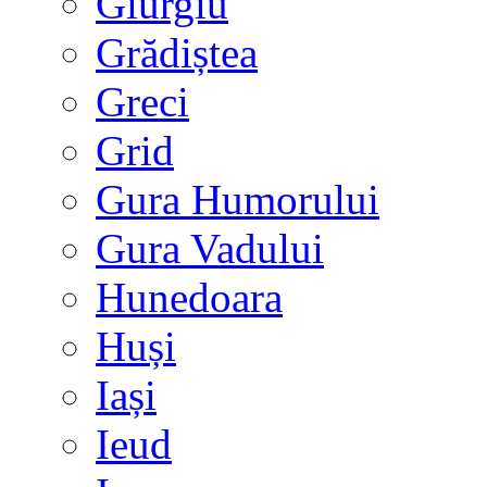
Giurgiu
Grădiștea
Greci
Grid
Gura Humorului
Gura Vadului
Hunedoara
Huși
Iași
Ieud