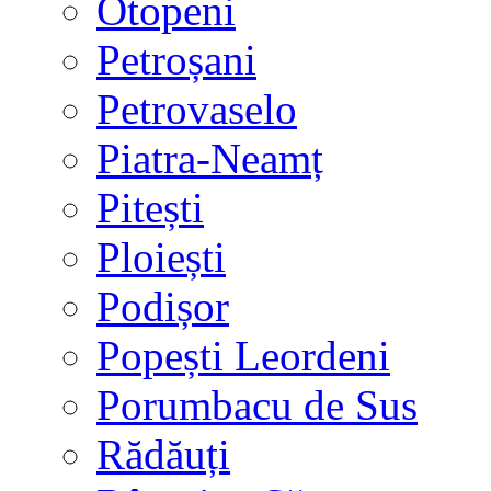
Otopeni
Petroșani
Petrovaselo
Piatra-Neamț
Pitești
Ploiești
Podișor
Popești Leordeni
Porumbacu de Sus
Rădăuți