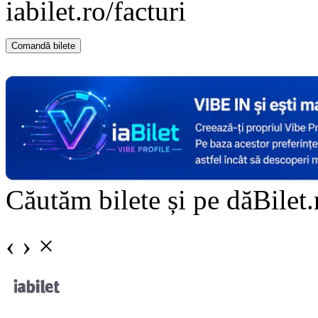
iabilet.ro/facturi
Comandă bilete
Doar o mică verificare
Căutăm bilete și pe dăBilet.r
‹
›
×