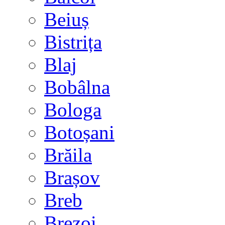
Beiuș
Bistrița
Blaj
Bobâlna
Bologa
Botoșani
Brăila
Brașov
Breb
Brezoi