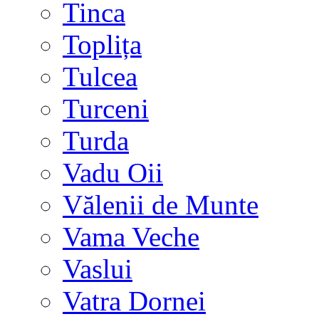
Tinca
Toplița
Tulcea
Turceni
Turda
Vadu Oii
Vălenii de Munte
Vama Veche
Vaslui
Vatra Dornei