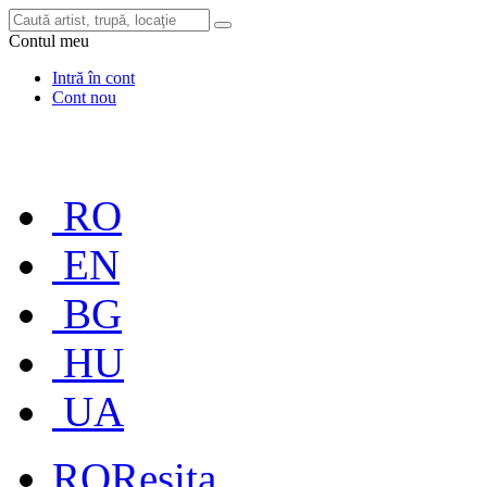
Contul meu
Intră în cont
Cont nou
RO
EN
BG
HU
UA
RO
Reșița