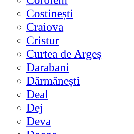
Costinești
Craiova
Cristur
Curtea de Argeș
Darabani
Dărmănești
Deal
Dej
Deva