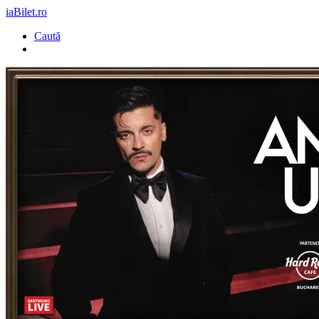
iaBilet.ro
Caută