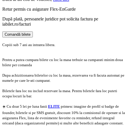
Retur permis cu asigurare
Flex-EnGarde
După plată, persoanele juridice pot solicita factura pe
iabilet.ro/facturi
Comandă bilete
Doar o mică verificare
Copiii sub 7 ani au intrarea libera.
Pentru a putea cumpara bilete cu loc la masa trebuie sa cumparati minim doua
bilete per comanda
Dupa achizitionarea biletelor cu loc la masa, rezervarea va fi facuta automat pe
numele pe care le-ati cumparat.
Biletele fara loc nu includ rezervare la masa. Pentru biletele fara loc puteti
ocupa locuri la bar.
☀️ Cu doar 5 lei pe luna fanii
ELITE
primesc imagine de profil si badge de
founder, biletele si pe SMS gratuit, discount 10% la comisionul de operare si la
asigurarea Flex, lista de evenimente favorite cu reminder, refund integral
oricand (daca organizatorul permite) si multe alte beneficii adaugate constant.