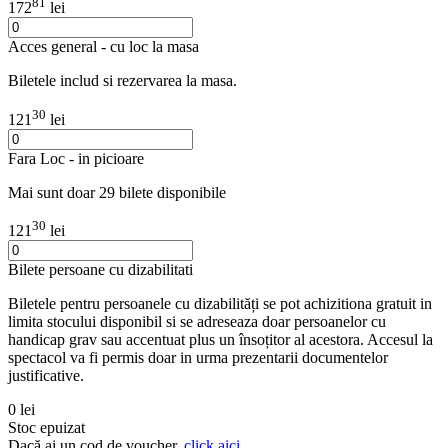
81
172
lei
Acces general - cu loc la masa
Biletele includ si rezervarea la masa.
30
121
lei
Fara Loc - in picioare
Mai sunt doar 29 bilete disponibile
30
121
lei
Bilete persoane cu dizabilitati
Biletele pentru persoanele cu dizabilități se pot achizitiona gratuit in
limita stocului disponibil si se adreseaza doar persoanelor cu
handicap grav sau accentuat plus un însoțitor al acestora. Accesul la
spectacol va fi permis doar in urma prezentarii documentelor
justificative.
0 lei
Stoc epuizat
Dacă ai un cod de voucher,
click aici