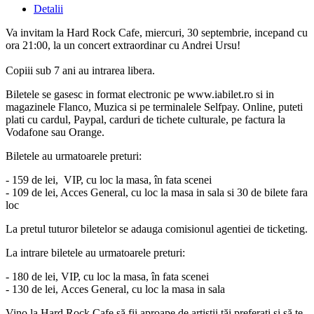
Detalii
Va invitam la Hard Rock Cafe, miercuri, 30 septembrie, incepand cu
ora 21:00, la un concert extraordinar cu Andrei Ursu!
Copiii sub 7 ani au intrarea libera.
Biletele se gasesc in format electronic pe www.iabilet.ro si in
magazinele Flanco, Muzica si pe terminalele Selfpay. Online, puteti
plati cu cardul, Paypal, carduri de tichete culturale, pe factura la
Vodafone sau Orange.
Biletele au urmatoarele preturi:
- 159 de lei, VIP, cu loc la masa, în fata scenei
- 109 de lei, Acces General, cu loc la masa in sala si 30 de bilete fara
loc
La pretul tuturor biletelor se adauga comisionul agentiei de ticketing.
La intrare biletele au urmatoarele preturi:
- 180 de lei, VIP, cu loc la masa, în fata scenei
- 130 de lei, Acces General, cu loc la masa in sala
Vino la Hard Rock Cafe să fii aproape de artiștii tăi preferați și să te