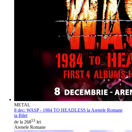
METAL
8 dec:
WASP - 1984 TO HEADLESS la Arenele Romane
ia Bilet
53
de la 268
lei
Arenele Romane