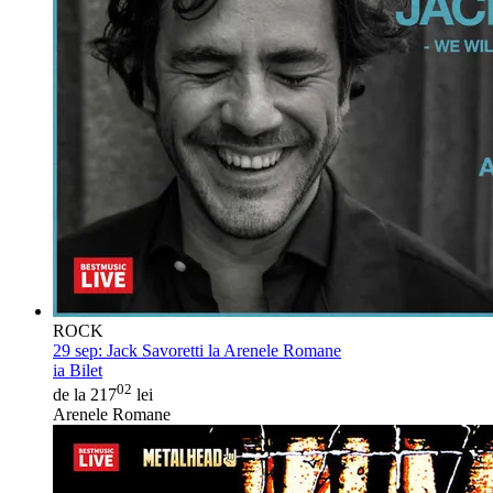
ROCK
29 sep:
Jack Savoretti la Arenele Romane
ia Bilet
02
de la 217
lei
Arenele Romane