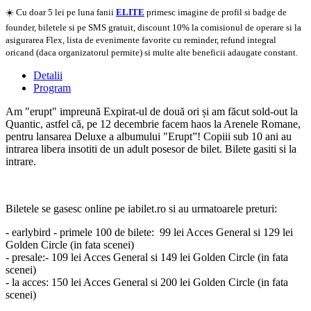
☀️ Cu doar 5 lei pe luna fanii
ELITE
primesc imagine de profil si badge de
founder, biletele si pe SMS gratuit, discount 10% la comisionul de operare si la
asigurarea Flex, lista de evenimente favorite cu reminder, refund integral
oricand (daca organizatorul permite) si multe alte beneficii adaugate constant.
Detalii
Program
Am "erupt" impreună Expirat-ul de două ori și am făcut sold-out la
Quantic, astfel că, pe 12 decembrie facem haos la Arenele Romane,
pentru lansarea Deluxe a albumului "Erupt”! Copiii sub 10 ani au
intrarea libera insotiti de un adult posesor de bilet. Bilete gasiti si la
intrare.
Biletele se gasesc online pe iabilet.ro si au urmatoarele preturi:
- earlybird - primele 100 de bilete: 99 lei Acces General si 129 lei
Golden Circle (in fata scenei)
- presale:- 109 lei Acces General si 149 lei Golden Circle (in fata
scenei)
- la acces: 150 lei Acces General si 200 lei Golden Circle (in fata
scenei)