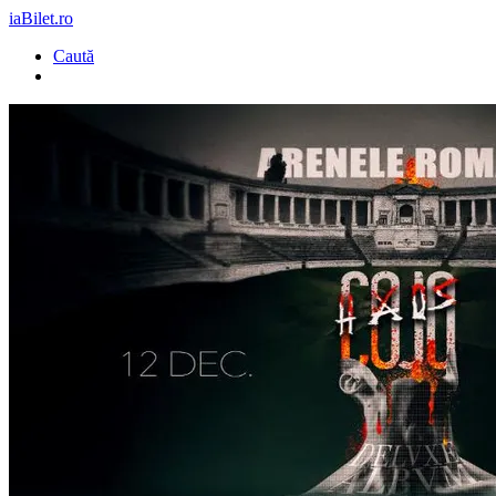
iaBilet.ro
Caută