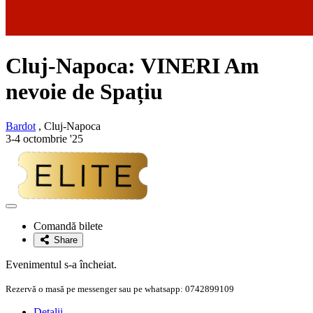
Cluj-Napoca: VINERI Am
nevoie de Spațiu
Bardot
, Cluj-Napoca
3-4 octombrie '25
Adaugă
la
Comandă bilete
favorite
Share
Evenimentul s-a încheiat.
Rezervă o masă pe messenger sau pe whatsapp: 0742899109
Detalii