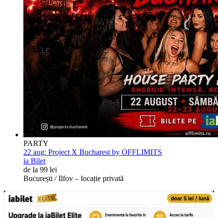
PARTY
22 aug:
Project X Bucharest by OFFLIMITS
ia Bilet
de la 99 lei
București / Ilfov – locație privată