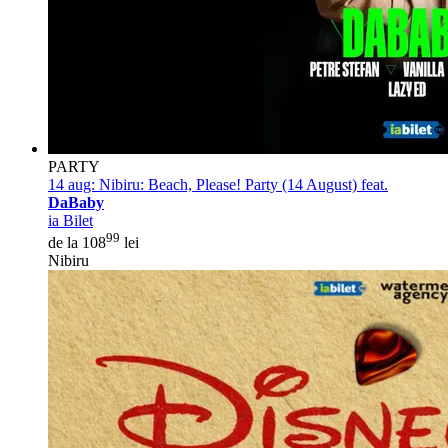
PARTY
14 aug:
Nibiru: Beach, Please! Party (14 August) feat.
DaBaby
ia Bilet
99
de la 108
lei
Nibiru