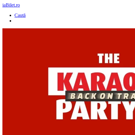
iaBilet.ro
Caută