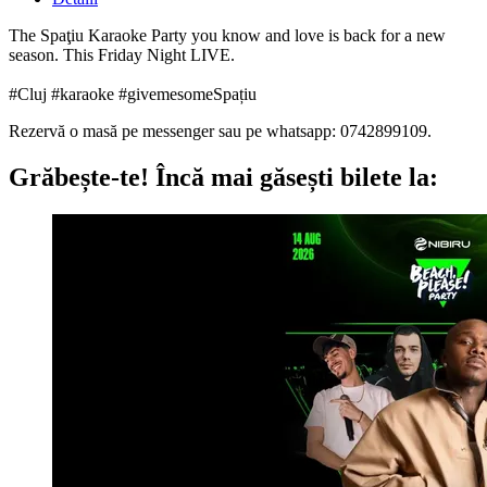
The Spaţiu Karaoke Party you know and love is back for a new
season. This Friday Night LIVE.
#Cluj #karaoke #givemesomeSpațiu
Rezervă o masă pe messenger sau pe whatsapp: 0742899109.
Grăbește-te!
Încă mai găsești bilete la: