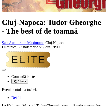
Cluj-Napoca:
Tudor Gheorghe
- The best of de toamnă
Sala Auditorium Maximum
, Cluj-Napoca
Duminică, 23 noiembrie '25, ora 19:00
Adaugă
la
Comandă bilete
favorite
Share
Evenimentul s-a încheiat.
Detalii
La 80 de ani, Maestrul Tudor Gheorghe continuă seria concertelor