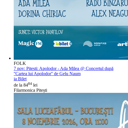
FOLK
7 nov:
Pitesti: Apolodor - Ada Milea @ Concertul după
''Cartea lui Apolodor'' de Gelu Naum
ia Bilet
84
de la 84
lei
Filarmonica Pitești