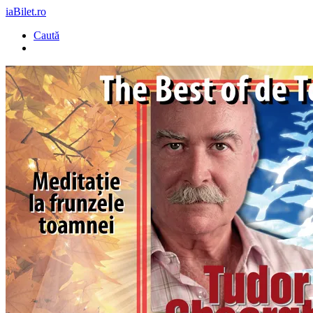
iaBilet.ro
Caută