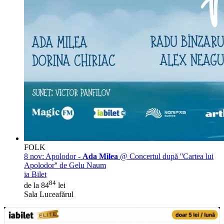
FOLK
8 nov:
Apolodor -
Ada Milea
@ Concertul după ''Cartea lui
Apolodor'' de Gelu Naum
ia Bilet
84
de la 84
lei
Sala Luceafărul