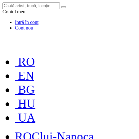
Contul meu
Intră în cont
Cont nou
RO
EN
BG
HU
UA
RO
Cluj-Napoca