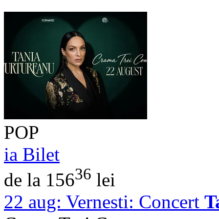
POP
ia Bilet
36
de la 156
lei
22 aug:
Vernesti: Concert
T