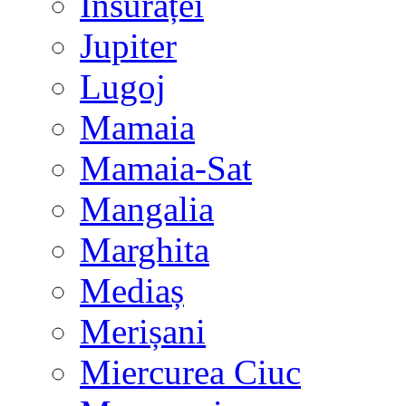
Însurăței
Jupiter
Lugoj
Mamaia
Mamaia-Sat
Mangalia
Marghita
Mediaș
Merișani
Miercurea Ciuc