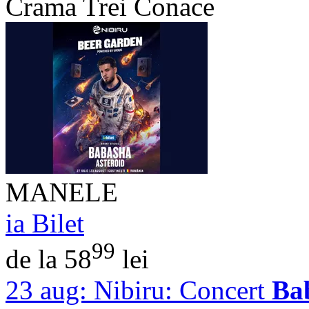
Crama Trei Conace
MANELE
ia Bilet
99
de la 58
lei
23 aug:
Nibiru: Concert
Ba