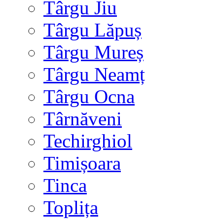
Târgu Jiu
Târgu Lăpuș
Târgu Mureș
Târgu Neamț
Târgu Ocna
Târnăveni
Techirghiol
Timișoara
Tinca
Toplița