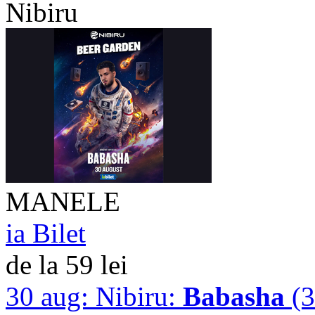
Nibiru
MANELE
ia Bilet
de la 59 lei
30 aug:
Nibiru:
Babasha
(3