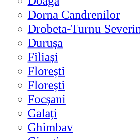
Doaga
Dorna Candrenilor
Drobeta-Turnu Severi
Durușa
Filiași
Florești
Florești
Focșani
Galați
Ghimbav