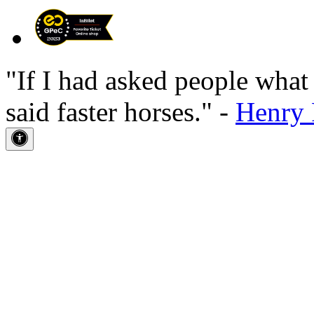
"If I had asked people wha
said faster horses." -
Henry 