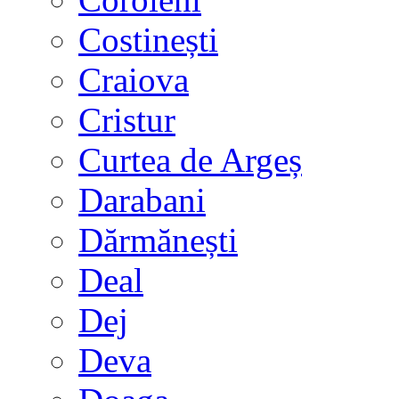
Costinești
Craiova
Cristur
Curtea de Argeș
Darabani
Dărmănești
Deal
Dej
Deva