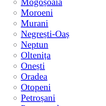
Mogoșoaia
Moroeni
Murani
Negrești-Oaș
Neptun
Oltenița
Onești
Oradea
Otopeni
Petroșani