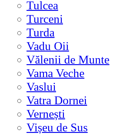
Tulcea
Turceni
Turda
Vadu Oii
Vălenii de Munte
Vama Veche
Vaslui
Vatra Dornei
Vernești
Vișeu de Sus