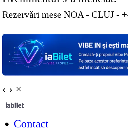
Rezervări mese NOA - CLUJ - +
‹
›
×
Contact