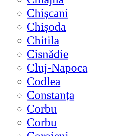
Chișcani
Chișoda
Chitila
Cisnădie
Cluj-Napoca
Codlea
Constanța
Corbu
Corbu
Coroieni