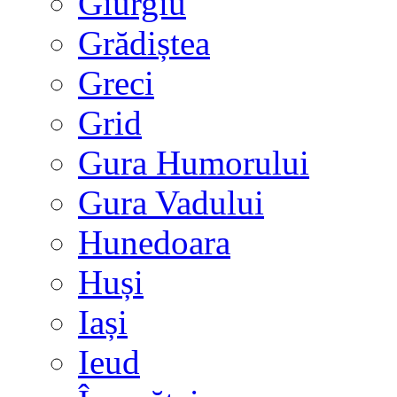
Giurgiu
Grădiștea
Greci
Grid
Gura Humorului
Gura Vadului
Hunedoara
Huși
Iași
Ieud