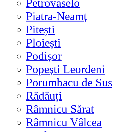
Petrovaselo
Piatra-Neamț
Pitești
Ploiești
Podișor
Popești Leordeni
Porumbacu de Sus
Rădăuți
Râmnicu Sărat
Râmnicu Vâlcea