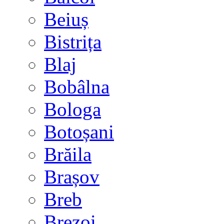
Beiuș
Bistrița
Blaj
Bobâlna
Bologa
Botoșani
Brăila
Brașov
Breb
Brezoi