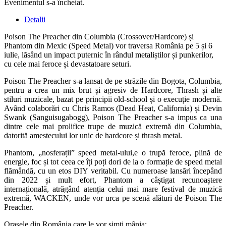
Evenimentul s-a încheiat.
Detalii
Poison The Preacher din Columbia (Crossover/Hardcore) și
Phantom din Mexic (Speed Metal) vor traversa România pe 5 și 6
iulie, lăsând un impact puternic în rândul metaliștilor și punkerilor,
cu cele mai feroce și devastatoare seturi.
Poison The Preacher s-a lansat de pe străzile din Bogota, Columbia,
pentru a crea un mix brut și agresiv de Hardcore, Thrash și alte
stiluri muzicale, bazat pe principii old-school și o execuție modernă.
Având colaborări cu Chris Ramos (Dead Heat, California) și Devin
Swank (Sanguisugabogg), Poison The Preacher s-a impus ca una
dintre cele mai prolifice trupe de muzică extremă din Columbia,
datorită amestecului lor unic de hardcore și thrash metal.
Phantom, „nosferații” speed metal-ului,e o trupă feroce, plină de
energie, foc și tot ceea ce îți poți dori de la o formație de speed metal
flămândă, cu un etos DIY veritabil. Cu numeroase lansări începând
din 2022 și mult efort, Phantom a câștigat recunoaștere
internațională, atrăgând atenția celui mai mare festival de muzică
extremă, WACKEN, unde vor urca pe scenă alături de Poison The
Preacher.
Orașele din România care le vor simți mânia: