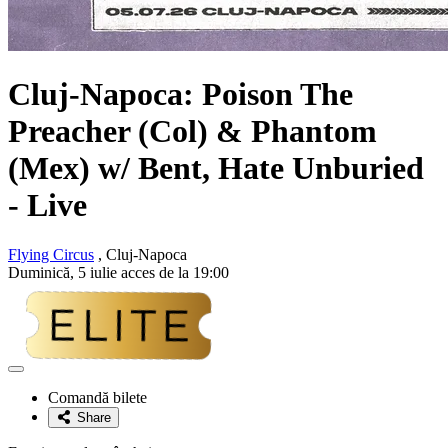
Cluj-Napoca:
Poison The
Preacher (Col) & Phantom
(Mex) w/ Bent, Hate Unburied
- Live
Flying Circus
, Cluj-Napoca
Duminică, 5 iulie acces de la 19:00
Adaugă
la
Comandă bilete
favorite
Share