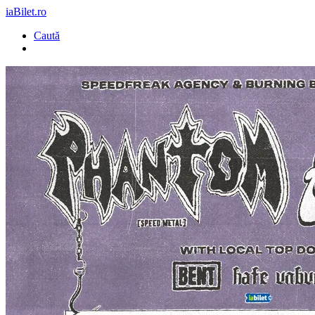
iaBilet.ro
Caută