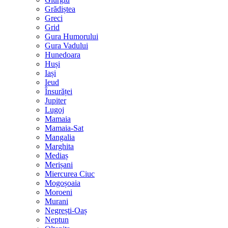
Grădiștea
Greci
Grid
Gura Humorului
Gura Vadului
Hunedoara
Huși
Iași
Ieud
Însurăței
Jupiter
Lugoj
Mamaia
Mamaia-Sat
Mangalia
Marghita
Mediaș
Merișani
Miercurea Ciuc
Mogoșoaia
Moroeni
Murani
Negrești-Oaș
Neptun