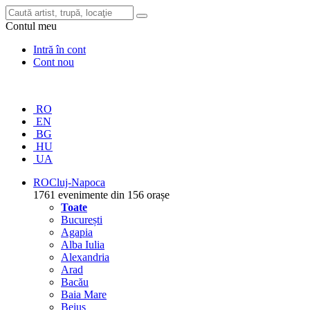
Contul meu
Intră în cont
Cont nou
RO
EN
BG
HU
UA
RO
Cluj-Napoca
1761 evenimente din 156 orașe
Toate
București
Agapia
Alba Iulia
Alexandria
Arad
Bacău
Baia Mare
Beiuș