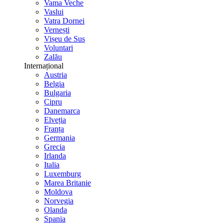
Vama Veche
Vaslui
Vatra Dornei
Vernești
Vișeu de Sus
Voluntari
Zalău
Internațional
Austria
Belgia
Bulgaria
Cipru
Danemarca
Elveția
Franța
Germania
Grecia
Irlanda
Italia
Luxemburg
Marea Britanie
Moldova
Norvegia
Olanda
Spania