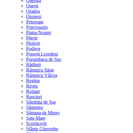
Oltenița
Onești
Oradea
Otopeni
Petroșani
Petrovaselo
Piatra-Neamț
Pitești
Ploiești
Podișor
Popești Leordeni
Porumbacu de Sus
Rădăuți
Râmnicu Sărat
Râmnicu Vâlcea
Reghin
Reșița
Roman
Rusciori
Sâmbăta de Sus
Sânpetru
Sântana de Mureș
Satu Mare
Scornicești
Sfântu Gheorghe