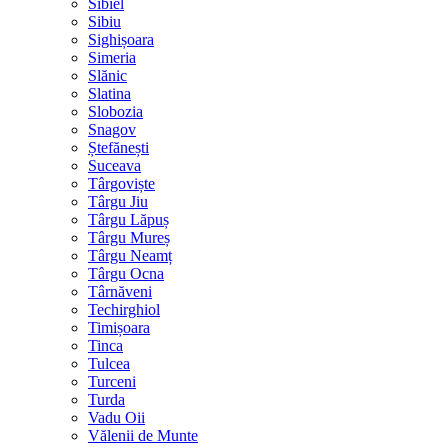
Sibiel
Sibiu
Sighișoara
Simeria
Slănic
Slatina
Slobozia
Snagov
Ștefănești
Suceava
Târgoviște
Târgu Jiu
Târgu Lăpuș
Târgu Mureș
Târgu Neamț
Târgu Ocna
Târnăveni
Techirghiol
Timișoara
Tinca
Tulcea
Turceni
Turda
Vadu Oii
Vălenii de Munte