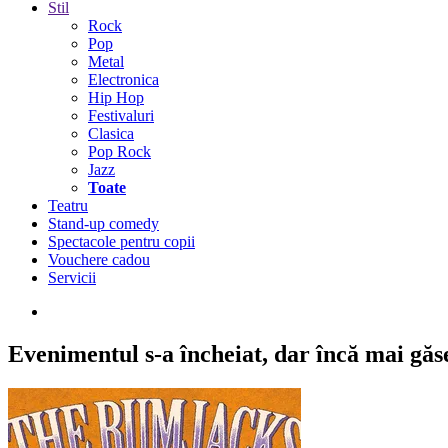
Stil
Rock
Pop
Metal
Electronica
Hip Hop
Festivaluri
Clasica
Pop Rock
Jazz
Toate
Teatru
Stand-up comedy
Spectacole pentru copii
Vouchere cadou
Servicii
Evenimentul s-a încheiat,
dar încă mai găseș