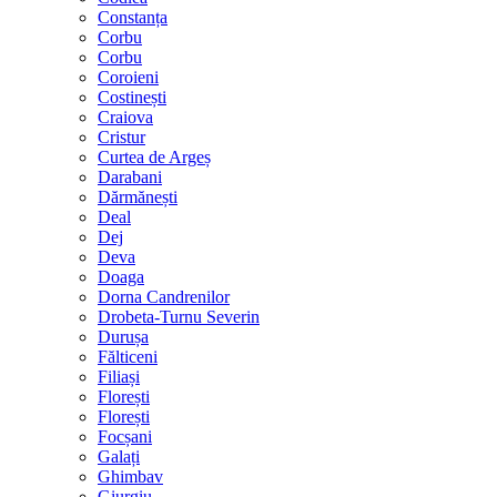
Constanța
Corbu
Corbu
Coroieni
Costinești
Craiova
Cristur
Curtea de Argeș
Darabani
Dărmănești
Deal
Dej
Deva
Doaga
Dorna Candrenilor
Drobeta-Turnu Severin
Durușa
Fălticeni
Filiași
Florești
Florești
Focșani
Galați
Ghimbav
Giurgiu