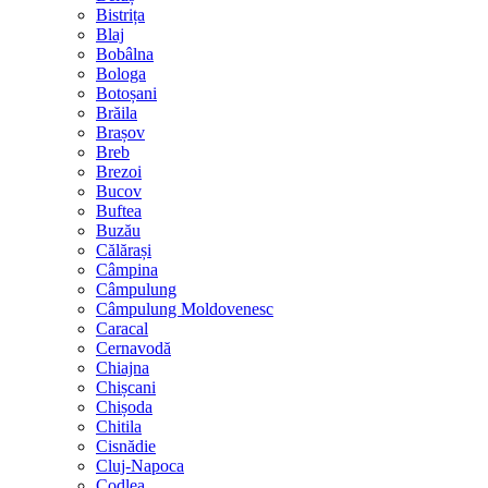
Bistrița
Blaj
Bobâlna
Bologa
Botoșani
Brăila
Brașov
Breb
Brezoi
Bucov
Buftea
Buzău
Călărași
Câmpina
Câmpulung
Câmpulung Moldovenesc
Caracal
Cernavodă
Chiajna
Chișcani
Chișoda
Chitila
Cisnădie
Cluj-Napoca
Codlea