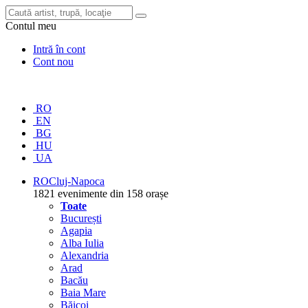
Contul meu
Intră în cont
Cont nou
RO
EN
BG
HU
UA
RO
Cluj-Napoca
1821 evenimente din 158 orașe
Toate
București
Agapia
Alba Iulia
Alexandria
Arad
Bacău
Baia Mare
Băicoi