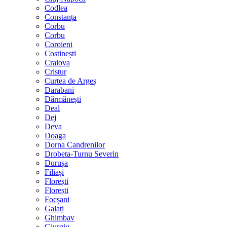
Codlea
Constanța
Corbu
Corbu
Coroieni
Costinești
Craiova
Cristur
Curtea de Argeș
Darabani
Dărmănești
Deal
Dej
Deva
Doaga
Dorna Candrenilor
Drobeta-Turnu Severin
Durușa
Filiași
Florești
Florești
Focșani
Galați
Ghimbav
Giurgiu