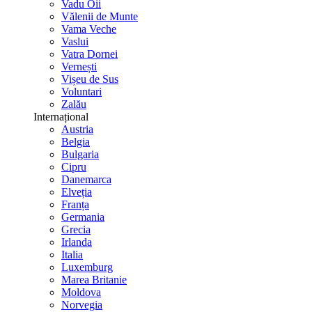
Vadu Oii
Vălenii de Munte
Vama Veche
Vaslui
Vatra Dornei
Vernești
Vișeu de Sus
Voluntari
Zalău
Internațional
Austria
Belgia
Bulgaria
Cipru
Danemarca
Elveția
Franța
Germania
Grecia
Irlanda
Italia
Luxemburg
Marea Britanie
Moldova
Norvegia