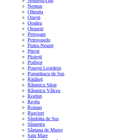
Negrești-Oaș
Neptun
Oltenița
Onești
Oradea
Otopeni
Petroșani
Petrovaselo
Piatra-Neamț
Pitești
Ploiești
Podișor
Popești Leordeni
Porumbacu de Sus
Rădăuți
Râmnicu Sărat
Râmnicu Vâlcea
Reghin
Reșița
Roman
Rusciori
Sâmbăta de Sus
Sânpetru
Sântana de Mureș
Satu Mare