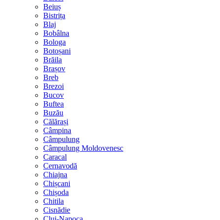
Beiuș
Bistrița
Blaj
Bobâlna
Bologa
Botoșani
Brăila
Brașov
Breb
Brezoi
Bucov
Buftea
Buzău
Călărași
Câmpina
Câmpulung
Câmpulung Moldovenesc
Caracal
Cernavodă
Chiajna
Chișcani
Chișoda
Chitila
Cisnădie
Cluj-Napoca