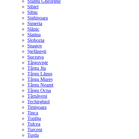
Sfântu Gheorghe
Sibiel
Sibiu
Sighișoara
Simeria
Slănic
Slatina
Slobozia
Snagov
Ștefănești
Suceava
Târgoviște
Târgu Jiu
Târgu Lăpuș
Târgu Mureș
Târgu Neamț
Târgu Ocna
Târnăveni
Techirghiol
Timișoara
Tinca
Toplița
Tulcea
Turceni
Turda