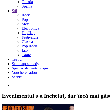
Olanda
Spania
Stil
Rock
Pop
Metal
Electronica
Hip Hop
Festivaluri
Clasica
Pop Rock
Jazz
Toate
Teatru
Stand-up comedy
Spectacole pentru copii
Vouchere cadou
Servicii
Evenimentul s-a încheiat,
dar încă mai găseș