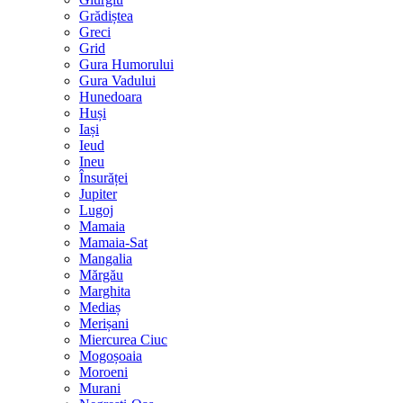
Grădiștea
Greci
Grid
Gura Humorului
Gura Vadului
Hunedoara
Huși
Iași
Ieud
Ineu
Însurăței
Jupiter
Lugoj
Mamaia
Mamaia-Sat
Mangalia
Mărgău
Marghita
Mediaș
Merișani
Miercurea Ciuc
Mogoșoaia
Moroeni
Murani