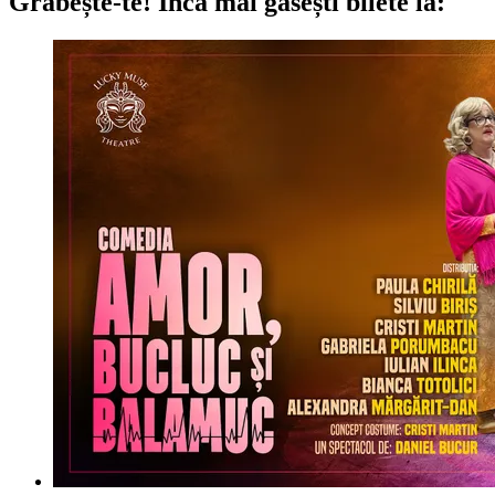
Grăbește-te!
Încă mai găsești bilete la: