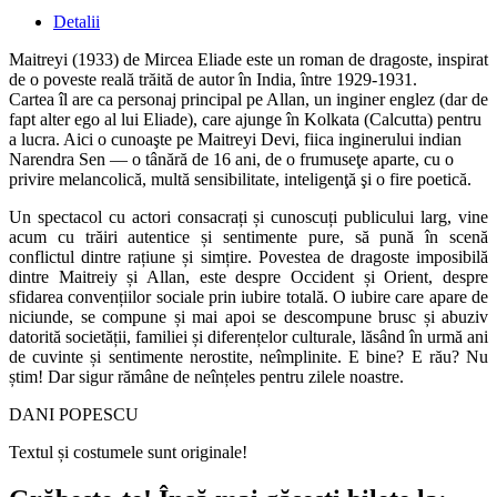
Detalii
Maitreyi (1933) de Mircea Eliade este un roman de dragoste, inspirat
de o poveste reală trăită de autor în India, între 1929-1931.
Cartea îl are ca personaj principal pe Allan, un inginer englez (dar de
fapt alter ego al lui Eliade), care ajunge în Kolkata (Calcutta) pentru
a lucra. Aici o cunoaşte pe Maitreyi Devi, fiica inginerului indian
Narendra Sen — o tânără de 16 ani, de o frumuseţe aparte, cu o
privire melancolică, multă sensibilitate, inteligenţă şi o fire poetică.
Un spectacol cu actori consacrați și cunoscuți publicului larg, vine
acum cu trăiri autentice și sentimente pure, să pună în scenă
conflictul dintre rațiune și simțire. Povestea de dragoste imposibilă
dintre Maitreiy și Allan, este despre Occident și Orient, despre
sfidarea convențiilor sociale prin iubire totală. O iubire care apare de
niciunde, se compune și mai apoi se descompune brusc și abuziv
datorită societății, familiei și diferențelor culturale, lăsând în urmă ani
de cuvinte și sentimente nerostite, neîmplinite. E bine? E rău? Nu
știm! Dar sigur rămâne de neînțeles pentru zilele noastre.
DANI POPESCU
Textul și costumele sunt originale!