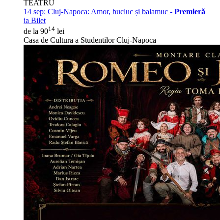
TEATRU
14 sep:
Cluj-Napoca: Amor, bucluc și balamuc -
Premieră
ia Bilet
14
de la 90
lei
Casa de Cultura a Studentilor Cluj-Napoca