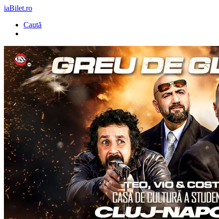
iaBilet.ro
Caută