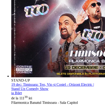
STAND-UP
19 dec:
Timisoara: Teo, Vio și Costel - Orizont Electric |
Stand Up Comedy Show
ia Bilet
39
de la 111
lei
Filarmonica Banatul Timisoara - Sala Capitol