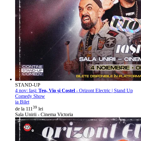
STAND-UP
4 nov:
Iași:
Teo, Vio și Costel
- Orizont Electric | Stand Up
Comedy Show
ia Bilet
39
de la 111
lei
Sala Unirii - Cinema Victoria