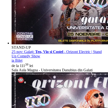
STAND-UP
25 nov:
Galați:
Teo, Vio și Costel
- Orizont Electric | Stand
Up Comedy Show
ia Bilet
39
de la 111
lei
Sala Aula Magna - Universitatea Danubius din Galati