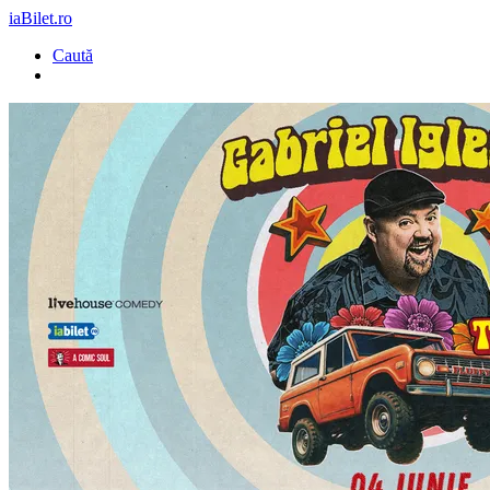
iaBilet.ro
Caută