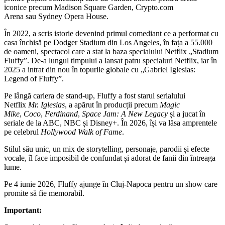
iconice precum
Madison Square Garden
,
Crypto.com
Arena
sau
Sydney Opera House
.
În 2022, a scris istorie devenind primul comediant ce a performat cu
casa închisă pe
Dodger Stadium
din Los Angeles, în fața a 55.000
de oameni, spectacol care a stat la baza specialului Netflix „Stadium
Fluffy”. De-a lungul timpului a lansat patru specialuri Netflix, iar în
2025 a intrat din nou în topurile globale cu „Gabriel Iglesias:
Legend of Fluffy”.
Pe lângă cariera de stand-up, Fluffy a fost starul serialului
Netflix
Mr. Iglesias
, a apărut în producții precum
Magic
Mike
,
Coco
,
Ferdinand
,
Space Jam: A New Legacy
și a jucat în
seriale de la ABC, NBC și Disney+. În 2026, își va lăsa amprentele
pe celebrul
Hollywood Walk of Fame
.
Stilul său unic, un mix de storytelling, personaje, parodii și efecte
vocale, îl face imposibil de confundat și adorat de fanii din întreaga
lume.
Pe 4 iunie 2026, Fluffy ajunge în Cluj-Napoca pentru un show care
promite să fie memorabil.
Important: