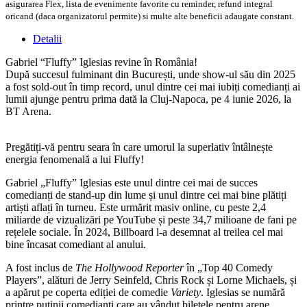
asigurarea Flex, lista de evenimente favorite cu reminder, refund integral
oricand (daca organizatorul permite) si multe alte beneficii adaugate constant.
Detalii
Gabriel “Fluffy” Iglesias revine în România!
După succesul fulminant din București, unde show-ul său din 2025
a fost sold-out în timp record, unul dintre cei mai iubiți comedianți ai
lumii ajunge pentru prima dată la Cluj-Napoca, pe 4 iunie 2026, la
BT Arena.
Pregătiți-vă pentru seara în care umorul la superlativ întâlnește
energia fenomenală a lui Fluffy!
Gabriel „Fluffy” Iglesias este unul dintre cei mai de succes
comedianți de stand-up din lume și unul dintre cei mai bine plătiți
artiști aflați în turneu. Este urmărit masiv online, cu peste 2,4
miliarde de vizualizări pe YouTube și peste 34,7 milioane de fani pe
rețelele sociale. În 2024, Billboard l-a desemnat al treilea cel mai
bine încasat comediant al anului.
A fost inclus de
The Hollywood Reporter
în „Top 40 Comedy
Players”, alături de Jerry Seinfeld, Chris Rock și Lorne Michaels, și
a apărut pe coperta ediției de comedie
Variety
. Iglesias se numără
printre puținii comedianți care au vândut biletele pentru arene