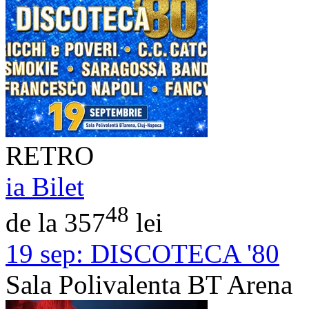
RETRO
ia Bilet
48
de la 357
lei
19 sep:
DISCOTECA '80
Sala Polivalenta BT Arena