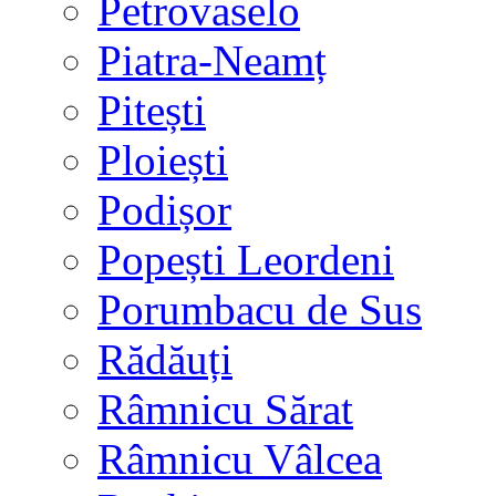
Petrovaselo
Piatra-Neamț
Pitești
Ploiești
Podișor
Popești Leordeni
Porumbacu de Sus
Rădăuți
Râmnicu Sărat
Râmnicu Vâlcea