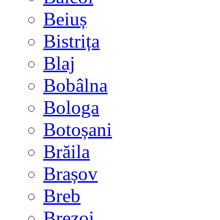
Beiuș
Bistrița
Blaj
Bobâlna
Bologa
Botoșani
Brăila
Brașov
Breb
Brezoi