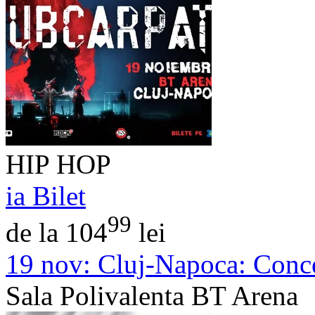
HIP HOP
ia Bilet
99
de la 104
lei
19 nov:
Cluj-Napoca: Conc
Sala Polivalenta BT Arena