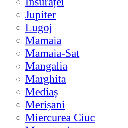
Însurăței
Jupiter
Lugoj
Mamaia
Mamaia-Sat
Mangalia
Marghita
Mediaș
Merișani
Miercurea Ciuc