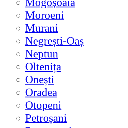
Mogoșoaia
Moroeni
Murani
Negrești-Oaș
Neptun
Oltenița
Onești
Oradea
Otopeni
Petroșani