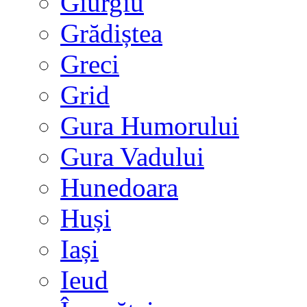
Giurgiu
Grădiștea
Greci
Grid
Gura Humorului
Gura Vadului
Hunedoara
Huși
Iași
Ieud