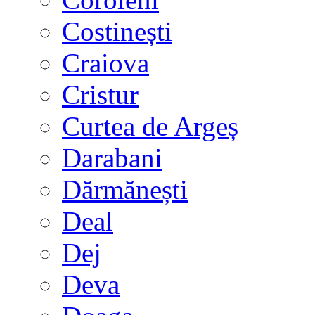
Costinești
Craiova
Cristur
Curtea de Argeș
Darabani
Dărmănești
Deal
Dej
Deva