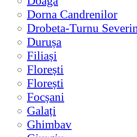
Doaga
Dorna Candrenilor
Drobeta-Turnu Severi
Durușa
Filiași
Florești
Florești
Focșani
Galați
Ghimbav