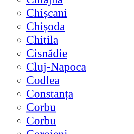
Chișcani
Chișoda
Chitila
Cisnădie
Cluj-Napoca
Codlea
Constanța
Corbu
Corbu
Coroieni