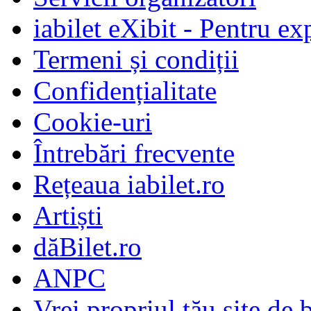
iabilet eXibit - Pentru ex
Termeni și condiții
Confidențialitate
Cookie-uri
Întrebări frecvente
Rețeaua iabilet.ro
Artiști
dăBilet.ro
ANPC
Vrei propriul tău site de b