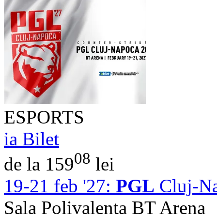
ESPORTS
ia Bilet
08
de la 159
lei
19-21 feb '27:
PGL
Cluj-N
Sala Polivalenta BT Arena