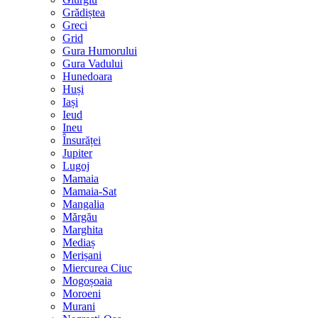
Grădiștea
Greci
Grid
Gura Humorului
Gura Vadului
Hunedoara
Huși
Iași
Ieud
Ineu
Însurăței
Jupiter
Lugoj
Mamaia
Mamaia-Sat
Mangalia
Mărgău
Marghita
Mediaș
Merișani
Miercurea Ciuc
Mogoșoaia
Moroeni
Murani