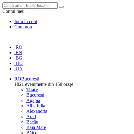
Contul meu
Intră în cont
Cont nou
RO
EN
BG
HU
UA
RO
București
1821 evenimente din 158 orașe
Toate
București
Agapia
Alba Iulia
Alexandria
Arad
Bacău
Baia Mare
Băicoi