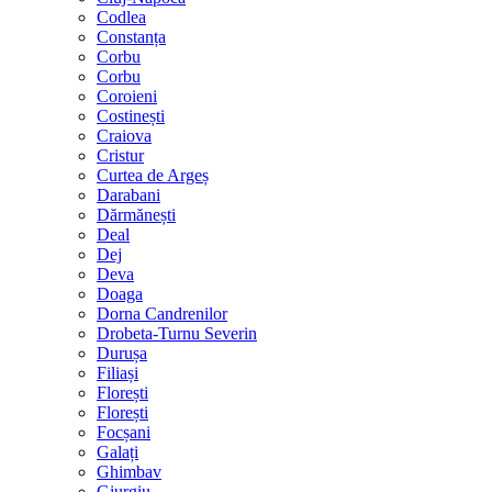
Codlea
Constanța
Corbu
Corbu
Coroieni
Costinești
Craiova
Cristur
Curtea de Argeș
Darabani
Dărmănești
Deal
Dej
Deva
Doaga
Dorna Candrenilor
Drobeta-Turnu Severin
Durușa
Filiași
Florești
Florești
Focșani
Galați
Ghimbav
Giurgiu