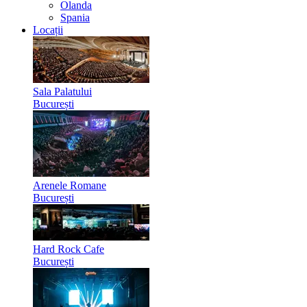
Olanda
Spania
Locații
Sala Palatului
București
Arenele Romane
București
Hard Rock Cafe
București