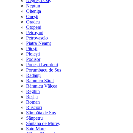
Negrești-Oaș
Neptun
Oltenița
Onești
Oradea
Otopeni
Petroșani
Petrovaselo
Piatra-Neamț
Pitești
Ploiești
Podișor
Popești Leordeni
Porumbacu de Sus
Rădăuți
Râmnicu Sărat
Râmnicu Vâlcea
Reghin
Reșița
Roman
Rusciori
Sâmbăta de Sus
Sânpetru
Sântana de Mureș
Satu Mare