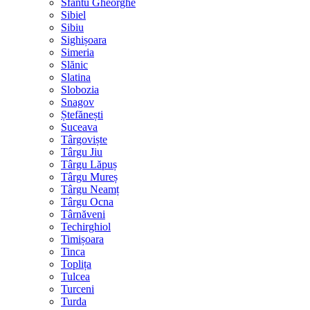
Sfântu Gheorghe
Sibiel
Sibiu
Sighișoara
Simeria
Slănic
Slatina
Slobozia
Snagov
Ștefănești
Suceava
Târgoviște
Târgu Jiu
Târgu Lăpuș
Târgu Mureș
Târgu Neamț
Târgu Ocna
Târnăveni
Techirghiol
Timișoara
Tinca
Toplița
Tulcea
Turceni
Turda