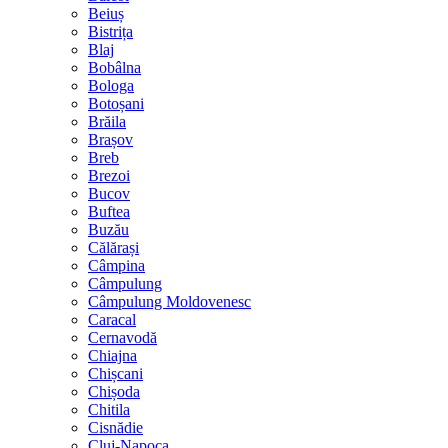
Beiuș
Bistrița
Blaj
Bobâlna
Bologa
Botoșani
Brăila
Brașov
Breb
Brezoi
Bucov
Buftea
Buzău
Călărași
Câmpina
Câmpulung
Câmpulung Moldovenesc
Caracal
Cernavodă
Chiajna
Chișcani
Chișoda
Chitila
Cisnădie
Cluj-Napoca