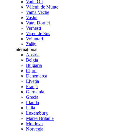
Vadu Oii
Vălenii de Munte
Vama Veche
Vaslui
Vatra Dornei
Vernești
Vișeu de Sus
Voluntari
Zalău
Internațional
Austria
Belgia
Bulgaria
Cipru
Danemarca
Elveția
Franța
Germania
Grecia
Irlanda
Italia
Luxemburg
Marea Britanie
Moldova
Norvegia