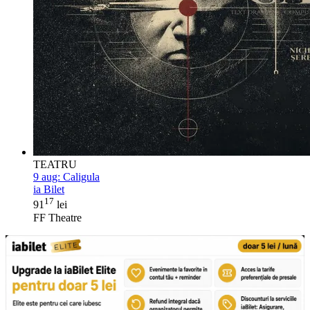
TEATRU
9 aug:
Caligula
ia Bilet
17
91
lei
FF Theatre