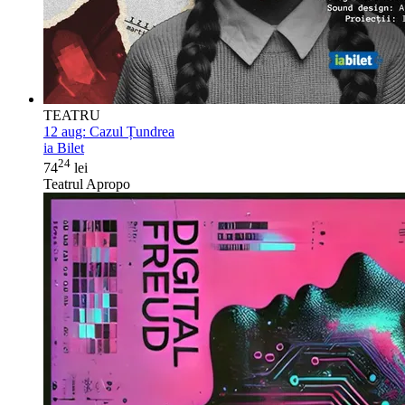
TEATRU
12 aug:
Cazul Țundrea
ia Bilet
24
74
lei
Teatrul Apropo