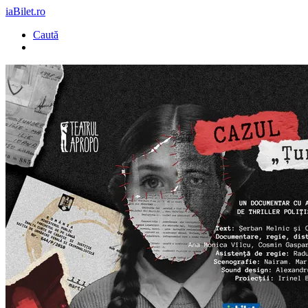
iaBilet.ro
Caută