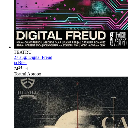
TEATRU
27 aug:
Digital Freud
ia Bilet
24
74
lei
Teatrul Apropo