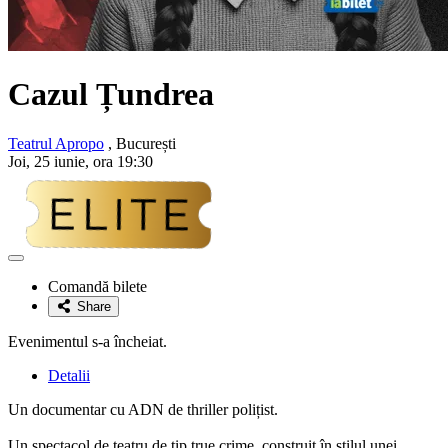
Cazul Țundrea
Teatrul Apropo
, București
Joi, 25 iunie, ora 19:30
Adaugă
la
Comandă bilete
favorite
Share
Evenimentul s-a încheiat.
Detalii
Un documentar cu ADN de thriller polițist.
Un spectacol de teatru de tip true crime, construit în stilul unei