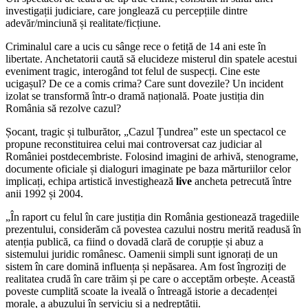
investigații judiciare, care jonglează cu percepțiile dintre
adevăr/minciună și realitate/ficțiune.
Criminalul care a ucis cu sânge rece o fetiță de 14 ani este în
libertate. Anchetatorii caută să elucideze misterul din spatele acestui
eveniment tragic, interogând tot felul de suspecți. Cine este
ucigașul? De ce a comis crima? Care sunt dovezile? Un incident
izolat se transformă într-o dramă națională. Poate justiția din
România să rezolve cazul?
Șocant, tragic și tulburător, „Cazul Țundrea” este un spectacol ce
propune reconstituirea celui mai controversat caz judiciar al
României postdecembriste. Folosind imagini de arhivă, stenograme,
documente oficiale și dialoguri imaginate pe baza mărturiilor celor
implicați, echipa artistică investighează
live
ancheta petrecută între
anii 1992 și 2004.
„În raport cu felul în care justiția din România gestionează tragediile
prezentului, considerăm că povestea cazului nostru merită readusă în
atenția publică, ca fiind o dovadă clară de corupție și abuz a
sistemului juridic românesc. Oamenii simpli sunt ignorați de un
sistem în care domină influența și nepăsarea. Am fost îngroziți de
realitatea crudă în care trăim și pe care o acceptăm orbește. Această
poveste cumplită scoate la iveală o întreagă istorie a decadenței
morale, a abuzului în serviciu și a nedreptății.