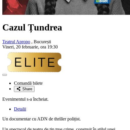
Cazul Țundrea
Teatrul Apropo
, București
Vineri, 20 februarie, ora 19:30
Adaugă
la
Comandă bilete
favorite
Share
Evenimentul s-a încheiat.
Detalii
Un documentar cu ADN de thriller polițist.
Un spectacol de teatru de tip true crime, construit în stilul unei