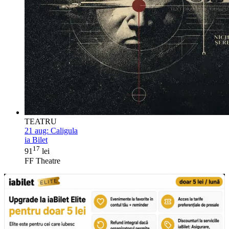
TEATRU
21 aug:
Caligula
ia Bilet
17
91
lei
FF Theatre