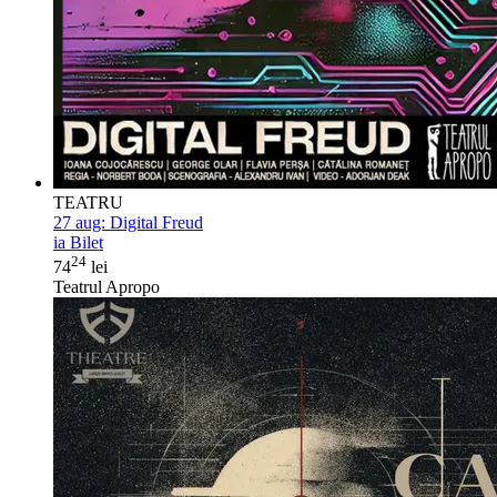
TEATRU
27 aug:
Digital Freud
ia Bilet
24
74
lei
Teatrul Apropo