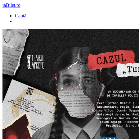
iaBilet.ro
Caută