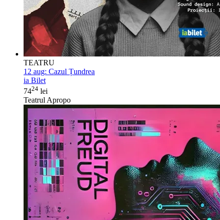
TEATRU
12 aug:
Cazul Țundrea
ia Bilet
24
74
lei
Teatrul Apropo