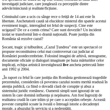
investigații judiciare, care jonglează cu percepțiile dintre
adevăr/minciună și realitate/ficțiune.
Criminalul care a ucis cu sânge rece o fetiță de 14 ani este în
libertate. Anchetatorii caută să elucideze misterul din spatele acestui
eveniment tragic, interogând tot felul de suspecți. Cine este
ucigașul? De ce a comis crima? Care sunt dovezile? Un incident
izolat se transformă într-o dramă națională. Poate justiția din
România să rezolve cazul?
Șocant, tragic și tulburător, „Cazul Țundrea” este un spectacol ce
propune reconstituirea celui mai controversat caz judiciar al
României postdecembriste. Folosind imagini de arhivă, stenograme,
documente oficiale și dialoguri imaginate pe baza mărturiilor celor
implicați, echipa artistică investighează
live
ancheta petrecută între
anii 1992 și 2004.
„În raport cu felul în care justiția din România gestionează tragediile
prezentului, considerăm că povestea cazului nostru merită readusă în
atenția publică, ca fiind o dovadă clară de corupție și abuz a
sistemului juridic românesc. Oamenii simpli sunt ignorați de un
sistem în care domină influența și nepăsarea. Am fost îngroziți de
realitatea crudă în care trăim și pe care o acceptăm orbește. Această
poveste cumplită scoate la iveală o întreagă istorie a decadenței
morale, a abuzului în serviciu și a nedreptății.