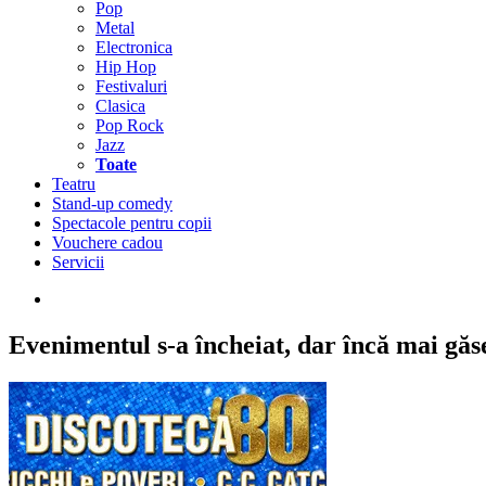
Pop
Metal
Electronica
Hip Hop
Festivaluri
Clasica
Pop Rock
Jazz
Toate
Teatru
Stand-up comedy
Spectacole pentru copii
Vouchere cadou
Servicii
Evenimentul s-a încheiat,
dar încă mai găseș