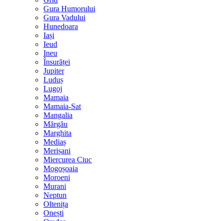
Gura Humorului
Gura Vadului
Hunedoara
Iași
Ieud
Ineu
Însurăței
Jupiter
Luduș
Lugoj
Mamaia
Mamaia-Sat
Mangalia
Mărgău
Marghita
Mediaș
Merișani
Miercurea Ciuc
Mogoșoaia
Moroeni
Murani
Neptun
Oltenița
Onești