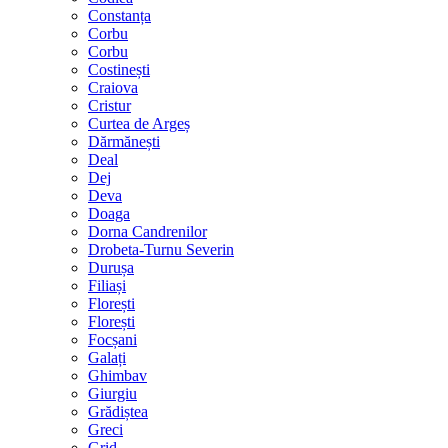
Constanța
Corbu
Corbu
Costinești
Craiova
Cristur
Curtea de Argeș
Dărmănești
Deal
Dej
Deva
Doaga
Dorna Candrenilor
Drobeta-Turnu Severin
Durușa
Filiași
Florești
Florești
Focșani
Galați
Ghimbav
Giurgiu
Grădiștea
Greci
Grid