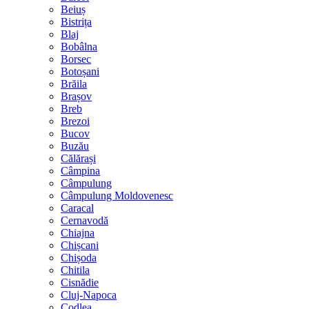
Beiuș
Bistrița
Blaj
Bobâlna
Borsec
Botoșani
Brăila
Brașov
Breb
Brezoi
Bucov
Buzău
Călărași
Câmpina
Câmpulung
Câmpulung Moldovenesc
Caracal
Cernavodă
Chiajna
Chișcani
Chișoda
Chitila
Cisnădie
Cluj-Napoca
Codlea