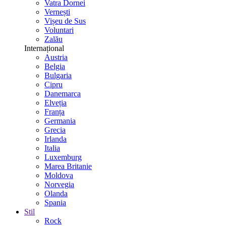
Vatra Dornei
Vernești
Vișeu de Sus
Voluntari
Zalău
Internațional
Austria
Belgia
Bulgaria
Cipru
Danemarca
Elveția
Franța
Germania
Grecia
Irlanda
Italia
Luxemburg
Marea Britanie
Moldova
Norvegia
Olanda
Spania
Stil
Rock