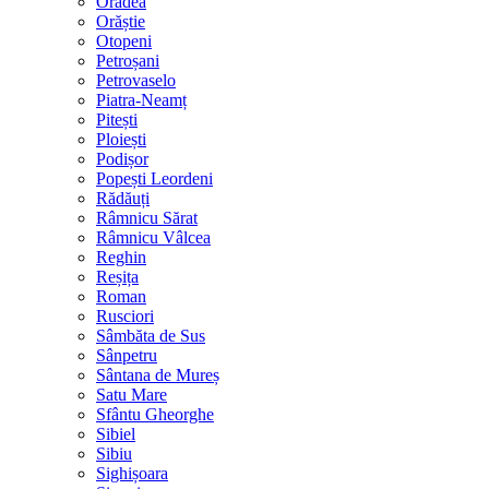
Oradea
Orăștie
Otopeni
Petroșani
Petrovaselo
Piatra-Neamț
Pitești
Ploiești
Podișor
Popești Leordeni
Rădăuți
Râmnicu Sărat
Râmnicu Vâlcea
Reghin
Reșița
Roman
Rusciori
Sâmbăta de Sus
Sânpetru
Sântana de Mureș
Satu Mare
Sfântu Gheorghe
Sibiel
Sibiu
Sighișoara