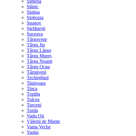
Simeria
Slănic
Slatina
Slobozia
Snagov
Ștefănești
Suceava
Târgoviște
Târgu Jiu
Târgu Lăpuș
Târgu Mureș
Târgu Neamț
Târgu Ocna
Târnăveni
Techirghiol
Timișoara
Tinca
Toplița
Tulcea
Turceni
Turda
Vadu Oii
Vălenii de Munte
Vama Veche
Vaslui