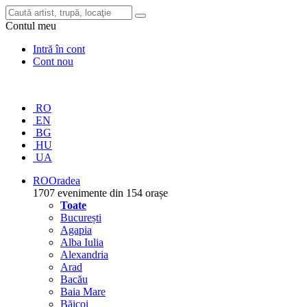
Contul meu
Intră în cont
Cont nou
RO
EN
BG
HU
UA
RO
Oradea
1707 evenimente din 154 orașe
Toate
București
Agapia
Alba Iulia
Alexandria
Arad
Bacău
Baia Mare
Băicoi