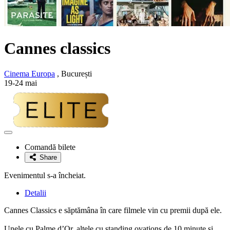
Cannes classics
Cinema Europa
, București
19-24 mai
Adaugă
la
Comandă bilete
favorite
Share
Evenimentul s-a încheiat.
Detalii
Cannes Classics e săptămâna în care filmele vin cu premii după ele.
Unele cu Palme d’Or, altele cu standing ovations de 10 minute și