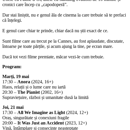
cronici care încep cu „capodoperă”.
Dar stai liniștit, nu e genul ăla de cinema la care trebuie să te prefaci
că înțelegi.
E genul care chiar te prinde, chiar dacă nu știi exact de ce.
Sunt filme care au trecut pe la Cannes, au fost aplaudate, discutate,
întoarse pe toate părțile, și acum ajung la tine, pe ecran mare.
Dacă tot vezi filme premiate, măcar vezi-le cum trebuie.
Program:
Marți, 19 mai
17:30 –
Anora
(2024, 16+)
Haos, relații și o lume care nu iartă
20:30 –
The Pianist
(2002, 16+)
Supraviețuire, război și umanitate dusă la limită
Joi, 21 mai
17:30 –
All We Imagine as Light
(2024, 12+)
Oraș, singurătate și conexiuni fragile
20:00 –
It Was Just an Accident
(2023, 12+)
Vină, întâmplare și consecințe neașteptate