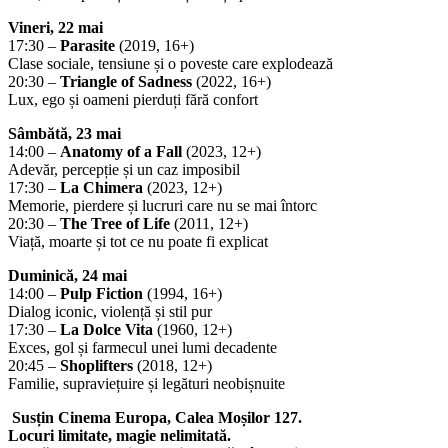
Vineri, 22 mai
17:30 –
Parasite
(2019, 16+)
Clase sociale, tensiune și o poveste care explodează
20:30 –
Triangle of Sadness
(2022, 16+)
Lux, ego și oameni pierduți fără confort
Sâmbătă, 23 mai
14:00 –
Anatomy of a Fall
(2023, 12+)
Adevăr, percepție și un caz imposibil
17:30 –
La Chimera
(2023, 12+)
Memorie, pierdere și lucruri care nu se mai întorc
20:30 –
The Tree of Life
(2011, 12+)
Viață, moarte și tot ce nu poate fi explicat
Duminică, 24 mai
14:00 –
Pulp Fiction
(1994, 16+)
Dialog iconic, violență și stil pur
17:30 –
La Dolce Vita
(1960, 12+)
Exces, gol și farmecul unei lumi decadente
20:45 –
Shoplifters
(2018, 12+)
Familie, supraviețuire și legături neobișnuite
Susțin Cinema Europa, Calea Moșilor 127.
Locuri limitate, magie nelimitată.