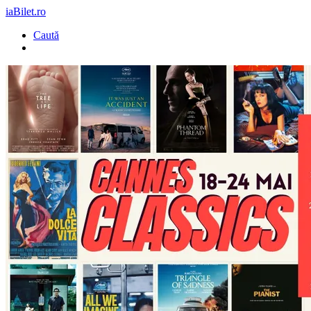
iaBilet.ro
Caută