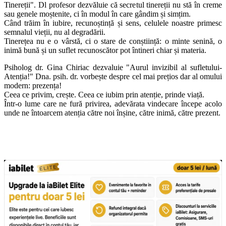
Tinereții". Dl profesor dezvăluie că secretul tinereții nu stă în creme
sau genele moștenite, ci în modul în care gândim și simțim.
Când trăim în iubire, recunoștință și sens, celulele noastre primesc
semnalul vieții, nu al degradării.
Tinerețea nu e o vârstă, ci o stare de conștiință: o minte senină, o
inimă bună și un suflet recunoscător pot întineri chiar și materia.
Psiholog dr. Gina Chiriac dezvaluie "Aurul invizibil al sufletului-
Atenția!" Dna. psih. dr. vorbește despre cel mai prețios dar al omului
modern: prezența!
Ceea ce privim, crește. Ceea ce iubim prin atenție, prinde viață.
Într-o lume care ne fură privirea, adevărata vindecare începe acolo
unde ne întoarcem atenția către noi înșine, către inimă, către prezent.