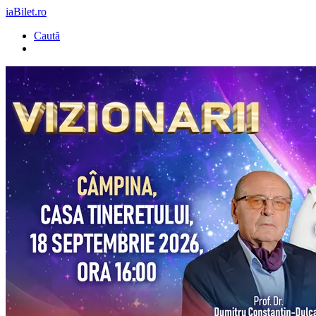
iaBilet.ro
Caută