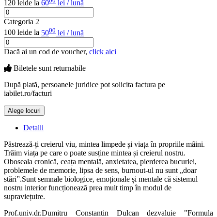
00
120 lei
de la
60
lei / lună
Categoria 2
00
100 lei
de la
50
lei / lună
Dacă ai un cod de voucher,
click aici
Biletele sunt
returnabile
După plată, persoanele juridice pot solicita factura pe
iabilet.ro/facturi
Alege locuri
Doar o mică verificare
Detalii
Păstrează-ți creierul viu, mintea limpede și viața în propriile mâini.
Trăim viața pe care o poate susține mintea și creierul nostru.
Oboseala cronică, ceața mentală, anxietatea, pierderea bucuriei,
problemele de memorie, lipsa de sens, burnout-ul nu sunt „doar
stări”.Sunt semnale biologice, emoționale și mentale că sistemul
nostru interior funcționează prea mult timp în modul de
supraviețuire.
Prof.univ.dr.Dumitru Constantin Dulcan dezvaluie "Formula