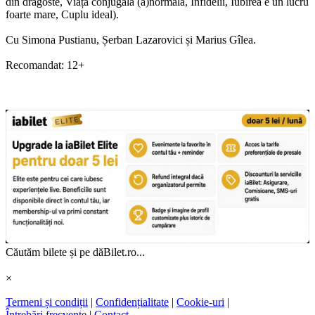
din dragoste, Viața conjugală (a)normală, Infidelii, Iubirea e un lucru
foarte mare, Cuplu ideal).
Cu Simona Pustianu, Șerban Lazarovici și Marius Gîlea.
Recomandat: 12+
Căutăm bilete și pe dăBilet.ro...
×
Termeni și condiții
|
Confidențialitate
|
Cookie-uri
|
Întrebări frecvente
|
Contact