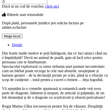
Dacă ai un cod de voucher,
click aici
Biletele sunt
returnabile
După plată, persoanele juridice pot solicita factura pe
iabilet.ro/facturi
Alege locuri
Doar o mică verificare
Detalii
Din foarte multe motive te poți îndrăgosti, dar ce faci atunci când nu
e împărtășită? Devii un animal de pradă, gata să facă orice pentru
persoana care te înnebunește.
Spectacolul explorează cu umor nebunia unei pasiuni necontrolate:
cum un bărbat poate recurge la cele mai absurde, neașteptate și
haioase gesturi – de la declarații pictate pe scări, până la o efracție cu
scop de curățenie – totul pentru a cuceri o femeie… deja logodită.
Vă așteptăm la o comedie spumoasă și romantică unde veți avea
parte de dragoste, faliment și mopuri, de articole și palpitații, de un
lob demențial și de o dragoste cu scurtcircuit și obsesii periculoase!
Regia Marius Gîlea (recunoscut pentru Soț de vânzare, Despărțiți