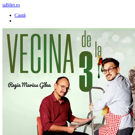
iaBilet.ro
Caută