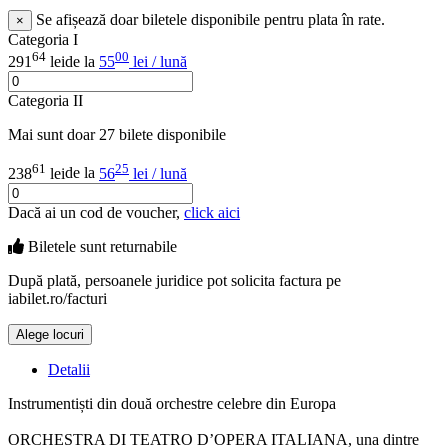
Se afișează doar biletele disponibile pentru plata în rate.
×
Categoria I
64
00
291
lei
de la
55
lei / lună
Categoria II
Mai sunt doar 27 bilete disponibile
61
25
238
lei
de la
56
lei / lună
Dacă ai un cod de voucher,
click aici
Biletele sunt
returnabile
După plată, persoanele juridice pot solicita factura pe
iabilet.ro/facturi
Alege locuri
Doar o mică verificare
Detalii
Instrumentiști din două orchestre celebre din Europa
ORCHESTRA DI TEATRO D’OPERA ITALIANA, una dintre