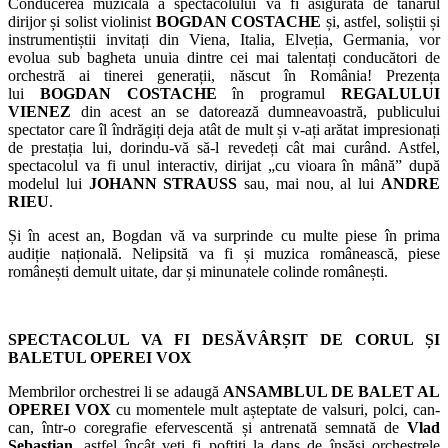
Conducerea muzicală a spectacolului va fi asigurată de tânărul
dirijor și solist violinist
BOGDAN COSTACHE
și, astfel, soliștii și
instrumentiștii invitați din Viena, Italia, Elveția, Germania, vor
evolua sub bagheta unuia dintre cei mai talentați conducători de
orchestră ai tinerei generații, născut în România! Prezența
lui
BOGDAN COSTACHE
în programul
REGALULUI
VIENEZ
din acest an se datorează dumneavoastră, publicului
spectator care îl îndrăgiți deja atât de mult și v-ați arătat impresionați
de prestația lui, dorindu-vă să-l revedeți cât mai curând. Astfel,
spectacolul va fi unul interactiv, dirijat „cu vioara în mână” după
modelul lui
JOHANN STRAUSS
sau, mai nou, al lui
ANDRE
RIEU
.
Și în acest an, Bogdan vă va surprinde cu multe piese în prima
audiție națională. Nelipsită va fi și muzica românească, piese
românești demult uitate, dar și minunatele colinde românești.
SPECTACOLUL VA FI DESĂVÂRȘIT DE CORUL ȘI
BALETUL OPEREI VOX
Membrilor orchestrei li se adaugă
ANSAMBLUL DE BALET AL
OPEREI VOX
cu momentele mult așteptate de valsuri, polci, can-
can, într-o coregrafie efervescentă și antrenată semnată de
Vlad
Sebastian
, astfel încât veți fi poftiți la dans de însăși orchestrele