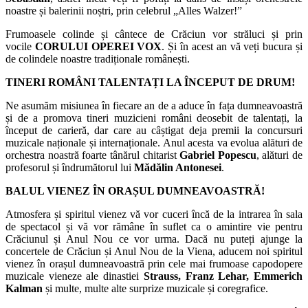
noastre și balerinii noștri, prin celebrul „Alles Walzer!”
Frumoasele colinde și cântece de Crăciun vor străluci și prin
vocile
CORULUI OPEREI VOX
. Și în acest an vă veți bucura și
de colindele noastre tradiționale românești.
TINERI ROMÂNI TALENTAȚI LA ÎNCEPUT DE DRUM!
Ne asumăm misiunea în fiecare an de a aduce în fața dumneavoastră
și de a promova tineri muzicieni români deosebit de talentați, la
început de carieră, dar care au câștigat deja premii la concursuri
muzicale naționale și internaționale. Anul acesta va evolua alături de
orchestra noastră foarte tânărul chitarist
Gabriel Popescu
, alături de
profesorul și îndrumătorul lui
Mădălin Antonesei
.
BALUL VIENEZ ÎN ORAȘUL DUMNEAVOASTRĂ!
Atmosfera și spiritul vienez vă vor cuceri încă de la intrarea în sala
de spectacol și vă vor rămâne în suflet ca o amintire vie pentru
Crăciunul și Anul Nou ce vor urma. Dacă nu puteți ajunge la
concertele de Crăciun și Anul Nou de la Viena, aducem noi spiritul
vienez în orașul dumneavoastră prin cele mai frumoase capodopere
muzicale vieneze ale dinastiei
Strauss, Franz Lehar, Emmerich
Kalman
și multe, multe alte surprize muzicale și coregrafice.