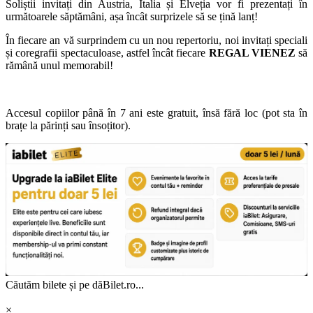
Soliștii invitați din Austria, Italia și Elveția vor fi prezentați în
următoarele săptămâni, așa încât surprizele să se țină lanț!
În fiecare an vă surprindem cu un nou repertoriu, noi invitați speciali
și coregrafii spectaculoase, astfel încât fiecare
REGAL VIENEZ
să
rămână unul memorabil!
Accesul copiilor până în 7 ani este gratuit, însă fără loc (pot sta în
brațe la părinți sau însoțitor).
Căutăm bilete și pe dăBilet.ro...
×