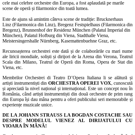
cele mai celebre orchestre din Europa, a fost aplaudată pe marile
scene de operă și filarmonice din toată lumea.
Este de ajuns să amintim câteva scene de tradiție: Brucknerhaus
Linz (Filarmonica din Linz), Bregenz Festspielhaus (Filarmonica din
Bregenz), Brunnenhof der Residenz München (Palatul Imperial din
München), Palatul Hofburg din Viena, Stadthalle Viena,
Meistersingershalle Nürnberg, Kasemattenbuehne Graz, etc.
Recunoașterea orchestrei este dată și de colaborările cu mari nume
ale liricii mondiale, soliști și dirijori de la Arena din Verona, Teatrul
Scala din Milano, Teatrul de Operă din Roma, Opera de Stat din
Viena, etc.
Membrilor Orchestrei di Teatro D’Opera Italiana li se alătură și
artiști instrumentiști din
ORCHESTRA OPEREI VOX
, cunoscută
și apreciată la nivel național și internațional. Este un concept nou în
România, când artiști instrumentiști din două orchestre de prim rang
din Europa își dau mâna pentru a oferi publicului seri memorabile și
experiențe muzicale unice.
DE LA JOHANN STRAUSS LA BOGDAN COSTACHE SAU
DESPRE MODELUL VIENEZ AL DIRIJATULUI CU
VIOARA ÎN MÂNĂ!