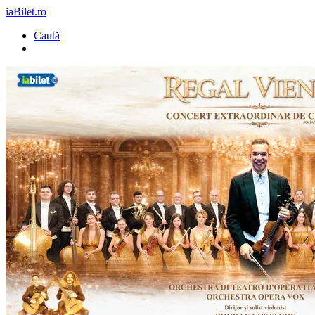
iaBilet.ro
Caută