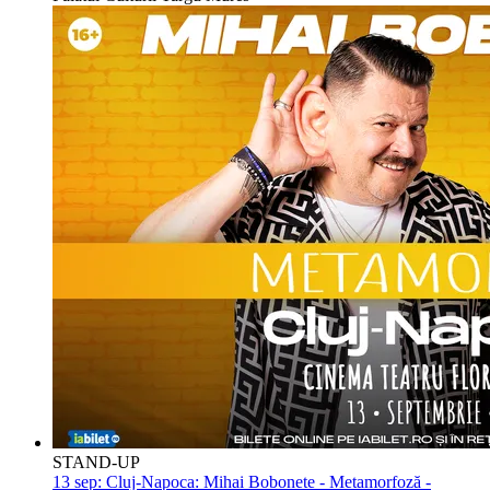
STAND-UP
13 sep:
Cluj-Napoca: Mihai Bobonete - Metamorfoză -