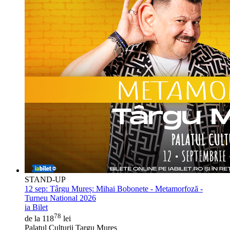
STAND-UP
12 sep:
Târgu Mureș: Mihai Bobonete - Metamorfoză -
Turneu National 2026
ia Bilet
78
de la 118
lei
Palatul Culturii Targu Mures