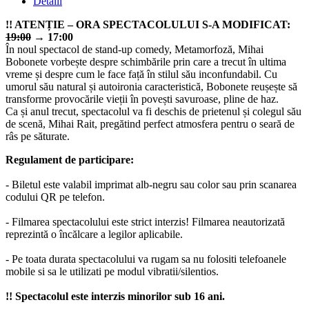
Detalii
!! ATENȚIE – ORA SPECTACOLULUI S-A MODIFICAT:
19:00
→ 17:00
În noul spectacol de stand-up comedy, Metamorfoză, Mihai
Bobonete vorbește despre schimbările prin care a trecut în ultima
vreme și despre cum le face față în stilul său inconfundabil. Cu
umorul său natural și autoironia caracteristică, Bobonete reușește să
transforme provocările vieții în povești savuroase, pline de haz.
Ca și anul trecut, spectacolul va fi deschis de prietenul și colegul său
de scenă, Mihai Rait, pregătind perfect atmosfera pentru o seară de
râs pe săturate.
Regulament de participare:
- Biletul este valabil imprimat alb-negru sau color sau prin scanarea
codului QR pe telefon.
- Filmarea spectacolului este strict interzis! Filmarea neautorizată
reprezintă o încălcare a legilor aplicabile.
- Pe toata durata spectacolului va rugam sa nu folositi telefoanele
mobile si sa le utilizati pe modul vibratii/silentios.
!! Spectacolul este interzis minorilor sub 16 ani.