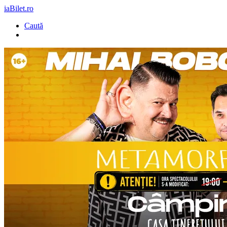
iaBilet.ro
Caută