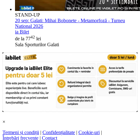
STAND-UP
20 sep:
Galati: Mihai Bobonete - Metamorfoză - Turneu
National 2026
ia Bilet
42
de la 77
lei
Sala Sporturilor Galati
×
Termeni și condiții
|
Confidențialitate
|
Cookie-uri
|
Întrebări frecvente
|
Contact