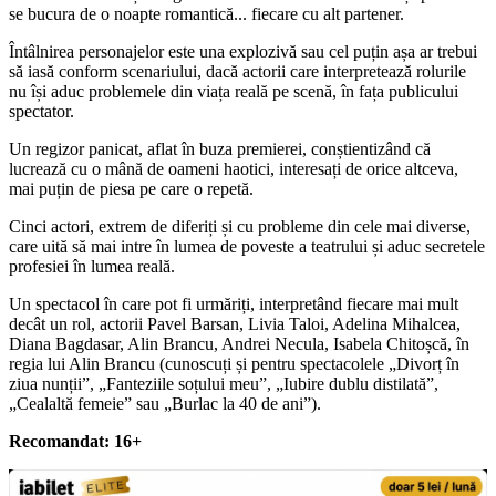
se bucura de o noapte romantică... fiecare cu alt partener.
Întâlnirea personajelor este una explozivă sau cel puțin așa ar trebui
să iasă conform scenariului, dacă actorii care interpretează rolurile
nu își aduc problemele din viața reală pe scenă, în fața publicului
spectator.
Un regizor panicat, aflat în buza premierei, conștientizând că
lucrează cu o mână de oameni haotici, interesați de orice altceva,
mai puțin de piesa pe care o repetă.
Cinci actori, extrem de diferiți și cu probleme din cele mai diverse,
care uită să mai intre în lumea de poveste a teatrului și aduc secretele
profesiei în lumea reală.
Un spectacol în care pot fi urmăriți, interpretând fiecare mai mult
decât un rol, actorii Pavel Barsan, Livia Taloi, Adelina Mihalcea,
Diana Bagdasar, Alin Brancu, Andrei Necula, Isabela Chitoșcă, în
regia lui Alin Brancu (cunoscuți și pentru spectacolele „Divorț în
ziua nunții”, „Fanteziile soțului meu”, „Iubire dublu distilată”,
„Cealaltă femeie” sau „Burlac la 40 de ani”).
Recomandat: 16
+