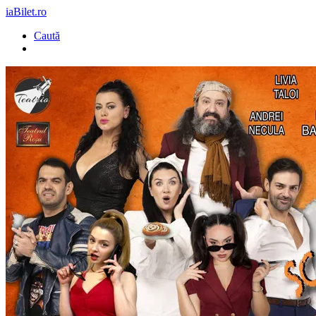
iaBilet.ro
Caută