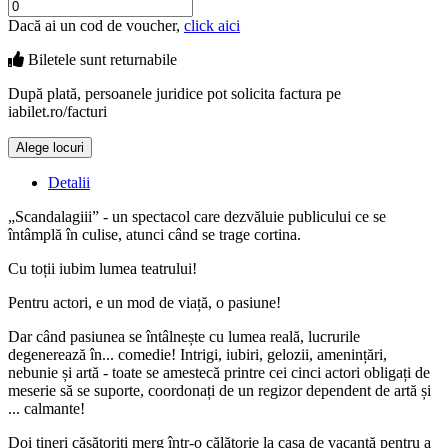
Dacă ai un cod de voucher,
click aici
Biletele sunt
returnabile
După plată, persoanele juridice pot solicita factura pe
iabilet.ro/facturi
Alege locuri
Doar o mică verificare
Detalii
„Scandalagiii” - un spectacol care dezvăluie publicului ce se
întâmplă în culise, atunci când se trage cortina.
Cu toții iubim lumea teatrului!
Pentru actori, e un mod de viață, o pasiune!
Dar când pasiunea se întâlnește cu lumea reală, lucrurile
degenerează în... comedie! Intrigi, iubiri, gelozii, amenințări,
nebunie și artă - toate se amestecă printre cei cinci actori obligați de
meserie să se suporte, coordonați de un regizor dependent de artă și
... calmante!
Doi tineri căsătoriți merg într-o călătorie la casa de vacanță pentru a