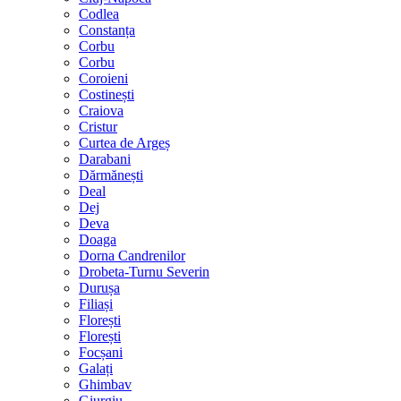
Codlea
Constanța
Corbu
Corbu
Coroieni
Costinești
Craiova
Cristur
Curtea de Argeș
Darabani
Dărmănești
Deal
Dej
Deva
Doaga
Dorna Candrenilor
Drobeta-Turnu Severin
Durușa
Filiași
Florești
Florești
Focșani
Galați
Ghimbav
Giurgiu