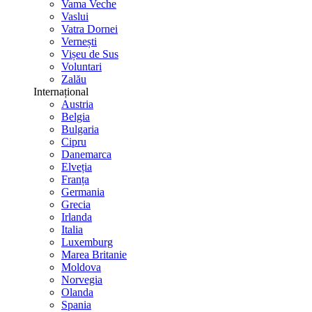
Vama Veche
Vaslui
Vatra Dornei
Vernești
Vișeu de Sus
Voluntari
Zalău
Internațional
Austria
Belgia
Bulgaria
Cipru
Danemarca
Elveția
Franța
Germania
Grecia
Irlanda
Italia
Luxemburg
Marea Britanie
Moldova
Norvegia
Olanda
Spania