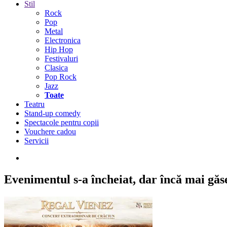
Stil
Rock
Pop
Metal
Electronica
Hip Hop
Festivaluri
Clasica
Pop Rock
Jazz
Toate
Teatru
Stand-up comedy
Spectacole pentru copii
Vouchere cadou
Servicii
Evenimentul s-a încheiat,
dar încă mai găseș