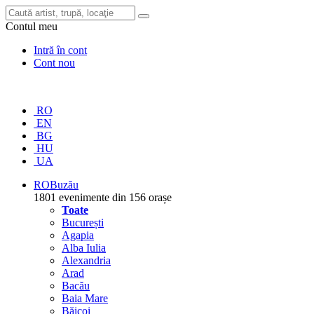
Contul meu
Intră în cont
Cont nou
RO
EN
BG
HU
UA
RO
Buzău
1801 evenimente din 156 orașe
Toate
București
Agapia
Alba Iulia
Alexandria
Arad
Bacău
Baia Mare
Băicoi