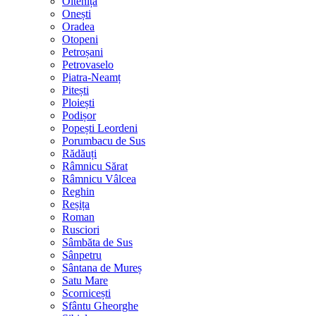
Oltenița
Onești
Oradea
Otopeni
Petroșani
Petrovaselo
Piatra-Neamț
Pitești
Ploiești
Podișor
Popești Leordeni
Porumbacu de Sus
Rădăuți
Râmnicu Sărat
Râmnicu Vâlcea
Reghin
Reșița
Roman
Rusciori
Sâmbăta de Sus
Sânpetru
Sântana de Mureș
Satu Mare
Scornicești
Sfântu Gheorghe