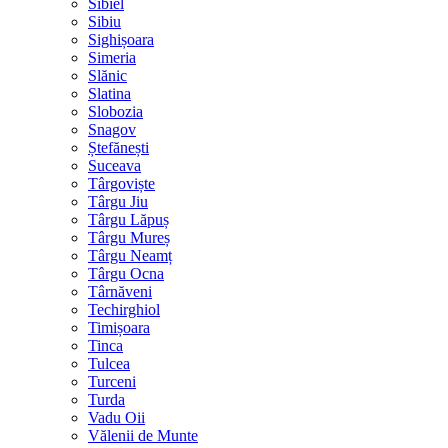
Sibiel
Sibiu
Sighișoara
Simeria
Slănic
Slatina
Slobozia
Snagov
Ștefănești
Suceava
Târgoviște
Târgu Jiu
Târgu Lăpuș
Târgu Mureș
Târgu Neamț
Târgu Ocna
Târnăveni
Techirghiol
Timișoara
Tinca
Tulcea
Turceni
Turda
Vadu Oii
Vălenii de Munte