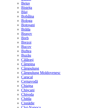
Beiuș
Bistrița
Blaj
Bobâlna
Bologa
Botoșani
Brăila
Brașov
Breb
Brezoi
Bucov
Buftea
Buzău
Călărași
Câmpina
Câmpulung
Câmpulung Moldovenesc
Caracal
Cernavodă
Chiajna
Chișcani
Chișoda
Chitila
Cisnădie
Cluj-Napoca