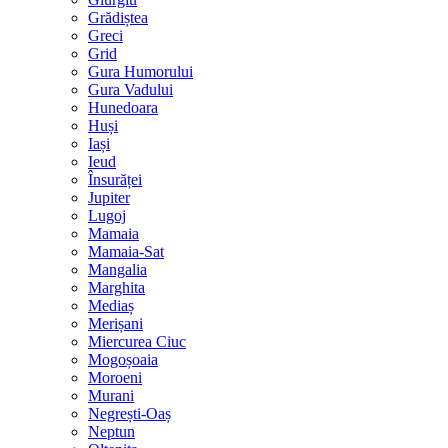
Grădiștea
Greci
Grid
Gura Humorului
Gura Vadului
Hunedoara
Huși
Iași
Ieud
Însurăței
Jupiter
Lugoj
Mamaia
Mamaia-Sat
Mangalia
Marghita
Mediaș
Merișani
Miercurea Ciuc
Mogoșoaia
Moroeni
Murani
Negrești-Oaș
Neptun