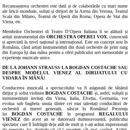
Recunoașterea orchestrei este dată și de colaborările cu mari nume
ale liricii mondiale, soliști și dirijori de la Arena din Verona, Teatrul
Scala din Milano, Teatrul de Operă din Roma, Opera de Stat din
Viena, etc.
Membrilor Orchestrei di Teatro D’Opera Italiana li se alătură și
artiști instrumentiști din
ORCHESTRA OPEREI VOX
, cunoscută
și apreciată la nivel național și internațional. Este un concept nou în
România, când artiști instrumentiști din două orchestre de prim rang
din Europa își dau mâna pentru a oferi publicului seri memorabile și
experiențe muzicale unice.
DE LA JOHANN STRAUSS LA BOGDAN COSTACHE SAU
DESPRE MODELUL VIENEZ AL DIRIJATULUI CU
VIOARA ÎN MÂNĂ!
Conducerea muzicală a spectacolului va fi asigurată de tânărul
dirijor și solist violinist
BOGDAN COSTACHE
și, astfel, soliștii și
instrumentiștii invitați din Viena, Italia, Elveția, Germania, vor
evolua sub bagheta unuia dintre cei mai talentați conducători de
orchestră ai tinerei generații, născut în România! Prezența
lui
BOGDAN COSTACHE
în programul
REGALULUI
VIENEZ
din acest an se datorează dumneavoastră, publicului
spectator care îl îndrăgiți deja atât de mult și v-ați arătat impresionați
de prestația lui, dorindu-vă să-l revedeți cât mai curând. Astfel,