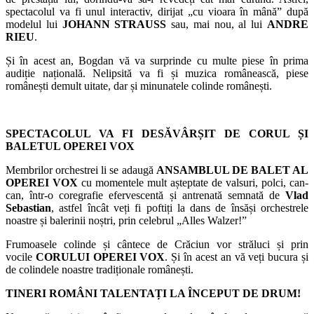
spectacolul va fi unul interactiv, dirijat „cu vioara în mână” după
modelul lui
JOHANN STRAUSS
sau, mai nou, al lui
ANDRE
RIEU
.
Și în acest an, Bogdan vă va surprinde cu multe piese în prima
audiție națională. Nelipsită va fi și muzica românească, piese
românești demult uitate, dar și minunatele colinde românești.
SPECTACOLUL VA FI DESĂVÂRȘIT DE CORUL ȘI
BALETUL OPEREI VOX
Membrilor orchestrei li se adaugă
ANSAMBLUL DE BALET AL
OPEREI VOX
cu momentele mult așteptate de valsuri, polci, can-
can, într-o coregrafie efervescentă și antrenată semnată de
Vlad
Sebastian
, astfel încât veți fi poftiți la dans de însăși orchestrele
noastre și balerinii noștri, prin celebrul „Alles Walzer!”
Frumoasele colinde și cântece de Crăciun vor străluci și prin
vocile
CORULUI OPEREI VOX
. Și în acest an vă veți bucura și
de colindele noastre tradiționale românești.
TINERI ROMÂNI TALENTAȚI LA ÎNCEPUT DE DRUM!