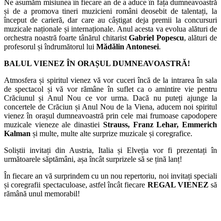
Ne asumăm misiunea în fiecare an de a aduce în fața dumneavoastră
și de a promova tineri muzicieni români deosebit de talentați, la
început de carieră, dar care au câștigat deja premii la concursuri
muzicale naționale și internaționale. Anul acesta va evolua alături de
orchestra noastră foarte tânărul chitarist
Gabriel Popescu
, alături de
profesorul și îndrumătorul lui
Mădălin Antonesei
.
BALUL VIENEZ ÎN ORAȘUL DUMNEAVOASTRĂ!
Atmosfera și spiritul vienez vă vor cuceri încă de la intrarea în sala
de spectacol și vă vor rămâne în suflet ca o amintire vie pentru
Crăciunul și Anul Nou ce vor urma. Dacă nu puteți ajunge la
concertele de Crăciun și Anul Nou de la Viena, aducem noi spiritul
vienez în orașul dumneavoastră prin cele mai frumoase capodopere
muzicale vieneze ale dinastiei
Strauss, Franz Lehar, Emmerich
Kalman
și multe, multe alte surprize muzicale și coregrafice.
Soliștii invitați din Austria, Italia și Elveția vor fi prezentați în
următoarele săptămâni, așa încât surprizele să se țină lanț!
În fiecare an vă surprindem cu un nou repertoriu, noi invitați speciali
și coregrafii spectaculoase, astfel încât fiecare
REGAL VIENEZ
să
rămână unul memorabil!