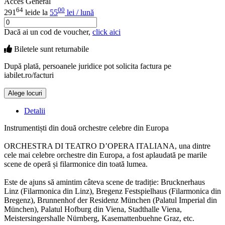
Acces General
64
00
291
lei
de la
55
lei / lună
Dacă ai un cod de voucher,
click aici
Biletele sunt
returnabile
După plată, persoanele juridice pot solicita factura pe
iabilet.ro/facturi
Alege locuri
Doar o mică verificare
Detalii
Instrumentiști din două orchestre celebre din Europa
ORCHESTRA DI TEATRO D’OPERA ITALIANA, una dintre
cele mai celebre orchestre din Europa, a fost aplaudată pe marile
scene de operă și filarmonice din toată lumea.
Este de ajuns să amintim câteva scene de tradiție: Brucknerhaus
Linz (Filarmonica din Linz), Bregenz Festspielhaus (Filarmonica din
Bregenz), Brunnenhof der Residenz München (Palatul Imperial din
München), Palatul Hofburg din Viena, Stadthalle Viena,
Meistersingershalle Nürnberg, Kasemattenbuehne Graz, etc.