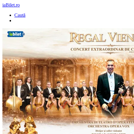
iaBilet.ro
Caută