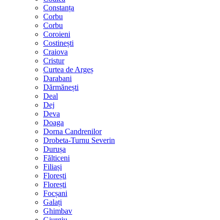
Constanța
Corbu
Corbu
Coroieni
Costinești
Craiova
Cristur
Curtea de Argeș
Darabani
Dărmănești
Deal
Dej
Deva
Doaga
Dorna Candrenilor
Drobeta-Turnu Severin
Durușa
Fălticeni
Filiași
Florești
Florești
Focșani
Galați
Ghimbav
Giurgiu