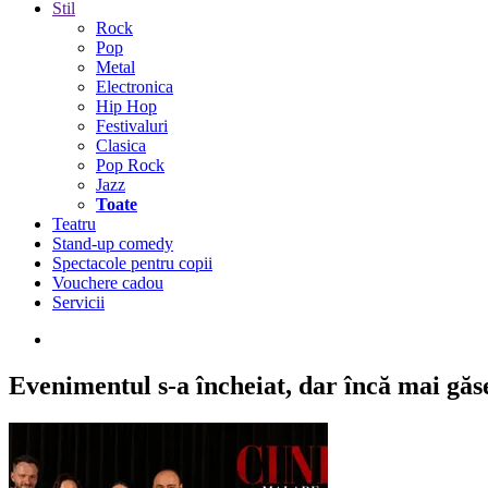
Stil
Rock
Pop
Metal
Electronica
Hip Hop
Festivaluri
Clasica
Pop Rock
Jazz
Toate
Teatru
Stand-up comedy
Spectacole pentru copii
Vouchere cadou
Servicii
Evenimentul s-a încheiat,
dar încă mai găseș