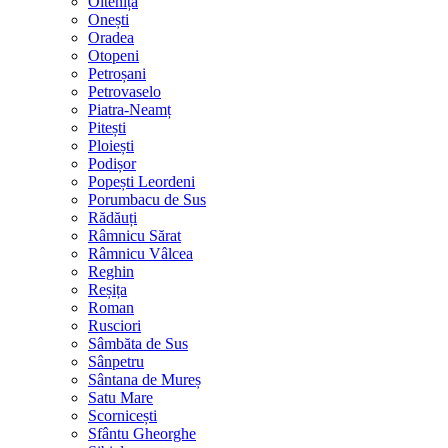
Oltenița
Onești
Oradea
Otopeni
Petroșani
Petrovaselo
Piatra-Neamț
Pitești
Ploiești
Podișor
Popești Leordeni
Porumbacu de Sus
Rădăuți
Râmnicu Sărat
Râmnicu Vâlcea
Reghin
Reșița
Roman
Rusciori
Sâmbăta de Sus
Sânpetru
Sântana de Mureș
Satu Mare
Scornicești
Sfântu Gheorghe