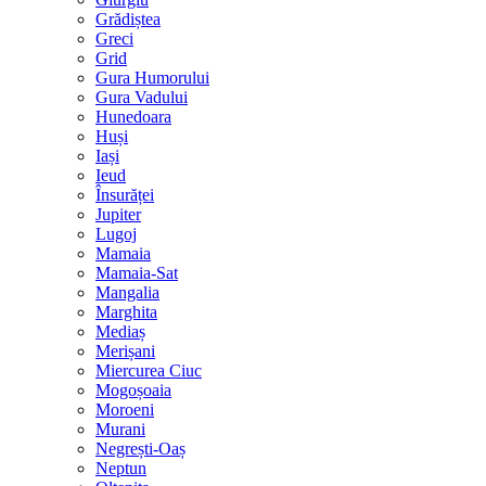
Grădiștea
Greci
Grid
Gura Humorului
Gura Vadului
Hunedoara
Huși
Iași
Ieud
Însurăței
Jupiter
Lugoj
Mamaia
Mamaia-Sat
Mangalia
Marghita
Mediaș
Merișani
Miercurea Ciuc
Mogoșoaia
Moroeni
Murani
Negrești-Oaș
Neptun