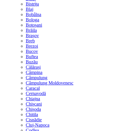
Bistrița
Blaj
Bobâlna
Bologa
Botoșani
Brăila
Brașov
Breb
Brezoi
Bucov
Buftea
Buzău
Călărași
Câmpina
Câmpulung
Câmpulung Moldovenesc
Caracal
Cernavodă
Chiajna
Chișcani
Chișoda
Chitila
Cisnădie
Cluj-Napoca
Codlea