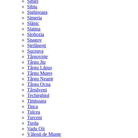
Sibiel
Sibiu
Sighișoara
Simeria
Slănic
Slatina
Slobozia
Snagov
Ștefănești
Suceava
Târgoviște
Târgu Jiu
Târgu Lăpuș
Târgu Mureș
Târgu Neamț
Târgu Ocna
Târnăveni
Techirghiol
Timișoara
Tinca
Tulcea
Turceni
Turda
Vadu Oii
Vălenii de Munte