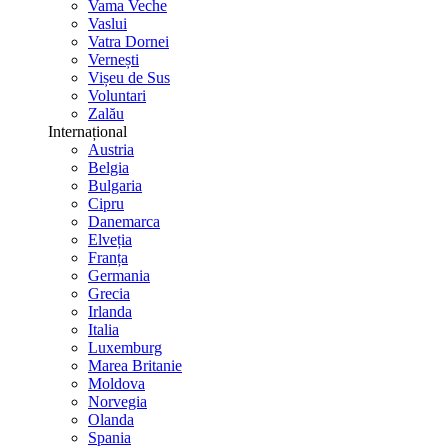
Vama Veche
Vaslui
Vatra Dornei
Vernești
Vișeu de Sus
Voluntari
Zalău
Internațional
Austria
Belgia
Bulgaria
Cipru
Danemarca
Elveția
Franța
Germania
Grecia
Irlanda
Italia
Luxemburg
Marea Britanie
Moldova
Norvegia
Olanda
Spania