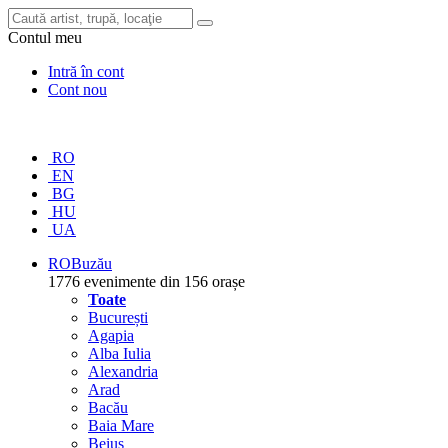
Contul meu
Intră în cont
Cont nou
RO
EN
BG
HU
UA
RO
Buzău
1776 evenimente din 156 orașe
Toate
București
Agapia
Alba Iulia
Alexandria
Arad
Bacău
Baia Mare
Beiuș