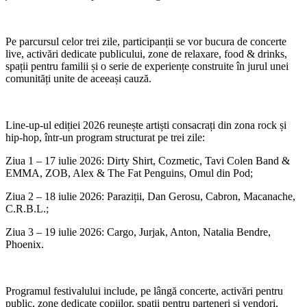
Pe parcursul celor trei zile, participanții se vor bucura de concerte
live, activări dedicate publicului, zone de relaxare, food & drinks,
spații pentru familii și o serie de experiențe construite în jurul unei
comunități unite de aceeași cauză.
Line-up-ul ediției 2026 reunește artiști consacrați din zona rock și
hip-hop, într-un program structurat pe trei zile:
Ziua 1 – 17 iulie 2026: Dirty Shirt, Cozmetic, Tavi Colen Band &
EMMA, ZOB, Alex & The Fat Penguins, Omul din Pod;
Ziua 2 – 18 iulie 2026: Paraziții, Dan Gerosu, Cabron, Macanache,
C.R.B.L.;
Ziua 3 – 19 iulie 2026: Cargo, Jurjak, Anton, Natalia Bendre,
Phoenix.
Programul festivalului include, pe lângă concerte, activări pentru
public, zone dedicate copiilor, spații pentru parteneri și vendori,