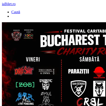
iaBilet.ro
Caută