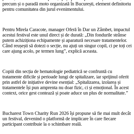
precum și o paradă moto organizată în București, element definitoriu
pentru comunitatea din jurul evenimentului.
Pentru Mirela Caracote, manager Oferă în Dar un Zâmbet, impactul
acestui festival este unul direct și de durată: „Din fondurile strânse
putem achiziționa echipamente și aparatură necesare tratamentelor.
Când reușești să dotezi o secție, nu ajuți un singur copil, ci pe toți cei
care ajung acolo, pe termen lung”, explică aceasta.
Copiii din secția de hematologie pediatrică se confruntă cu
tratamente dificile și perioade lungi de spitalizare, iar sprijinul oferit
prin astfel de inițiative devine esențial: „Spitalizarea, izolarea și
tratamentele își pun amprenta nu doar fizic, ci și emoțional. În acest
context, orice gest contează și poate aduce un plus de normalitate.”
Bucharest Town Charity Run 2026 își propune să fie mai mult decât
un festival, devenind o platformă de implicare în care fiecare
participant contribuie la o schimbare reală.