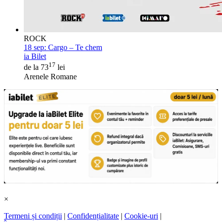
ROCK
18 sep:
Cargo – Te chem
ia Bilet
17
de la 73
lei
Arenele Romane
×
Termeni și condiții
|
Confidențialitate
|
Cookie-uri
|