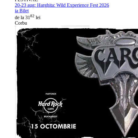
20-23 aug:
Harghita: Wild Experience Fest 2026
ia Bilet
82
de la 31
lei
Corbu