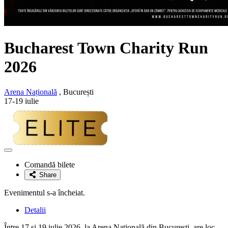
Bucharest Town Charity Run
2026
Arena Națională
, București
17-19 iulie
Adaugă
la
Comandă bilete
favorite
Share
Evenimentul s-a încheiat.
Detalii
Între 17 și 19 iulie 2026, la Arena Națională din București, are loc