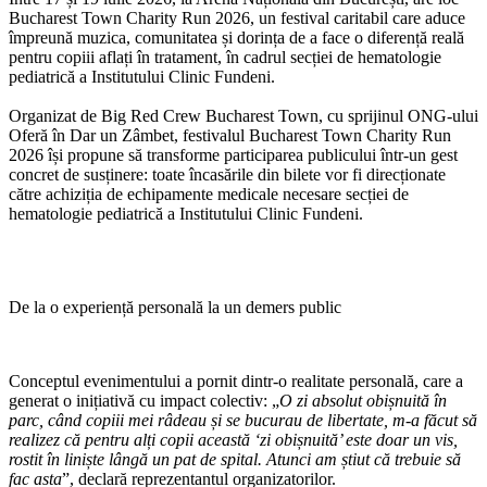
Bucharest Town Charity Run 2026, un festival caritabil care aduce
împreună muzica, comunitatea și dorința de a face o diferență reală
pentru copiii aflați în tratament, în cadrul secției de hematologie
pediatrică a Institutului Clinic Fundeni.
Organizat de Big Red Crew Bucharest Town, cu sprijinul ONG-ului
Oferă în Dar un Zâmbet, festivalul Bucharest Town Charity Run
2026 își propune să transforme participarea publicului într-un gest
concret de susținere: toate încasările din bilete vor fi direcționate
către achiziția de echipamente medicale necesare secției de
hematologie pediatrică a Institutului Clinic Fundeni.
De la o experiență personală la un demers public
Conceptul evenimentului a pornit dintr-o realitate personală, care a
generat o inițiativă cu impact colectiv: „
O zi absolut obișnuită în
parc, când copiii mei râdeau și se bucurau de libertate, m-a făcut să
realizez că pentru alți copii această ‘zi obișnuită’ este doar un vis,
rostit în liniște lângă un pat de spital. Atunci am știut că trebuie să
fac asta
”, declară reprezentantul organizatorilor.