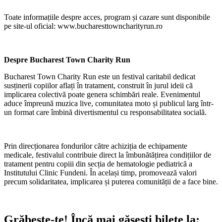
Toate informațiile despre acces, program și cazare sunt disponibile
pe site-ul oficial: www.bucharesttowncharityrun.ro
Despre Bucharest Town Charity Run
Bucharest Town Charity Run este un festival caritabil dedicat
susținerii copiilor aflați în tratament, construit în jurul ideii că
implicarea colectivă poate genera schimbări reale. Evenimentul
aduce împreună muzica live, comunitatea moto și publicul larg într-
un format care îmbină divertismentul cu responsabilitatea socială.
Prin direcționarea fondurilor către achiziția de echipamente
medicale, festivalul contribuie direct la îmbunătățirea condițiilor de
tratament pentru copiii din secția de hematologie pediatrică a
Institutului Clinic Fundeni. În același timp, promovează valori
precum solidaritatea, implicarea și puterea comunității de a face bine.
Grăbește-te!
Încă mai găsești bilete la: