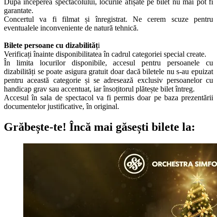
După începerea spectacolului, locurile afișate pe bilet nu mai pot fi
garantate.
Concertul va fi filmat și înregistrat. Ne cerem scuze pentru
eventualele inconveniente de natură tehnică.
Bilete persoane cu dizabilităț
i
Verificați înainte disponibilitatea în cadrul categoriei special create.
În limita locurilor disponibile, accesul pentru persoanele cu
dizabilități se poate asigura gratuit doar dacă biletele nu s-au epuizat
pentru această categorie și se adresează exclusiv persoanelor cu
handicap grav sau accentuat, iar însoțitorul plătește bilet întreg.
Accesul în sala de spectacol va fi permis doar pe baza prezentării
documentelor justificative, în original.
Grăbește-te!
Încă mai găsești bilete la: