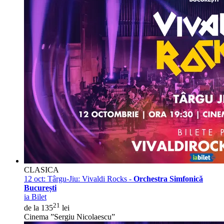
CLASICA
12 oct:
Târgu-Jiu: Vivaldi Rocks -
Orchestra Simfonică
București
ia Bilet
21
de la 135
lei
Cinema ”Sergiu Nicolaescu”