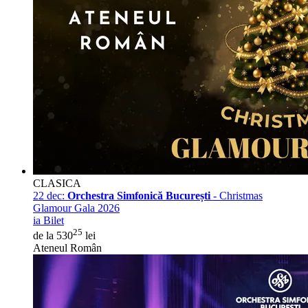
CLASICA
22 dec:
Orchestra Simfonică București
- Christmas
Glamour Gala 2026
ia Bilet
25
de la 530
lei
Ateneul Român