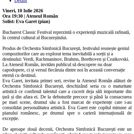
Detalii
Vineri, 10 Iulie 2026
Ora 19:30 | Ateneul Român
Solist: Eva Garet (pian)
Bucharest Classic Festival reprezintă o experiență muzicală rafinată,
în centrul cultural al Bucureștiului.
Produs de Orchestra Simfonică București, festivalul reunește geniul
compozitorilor care au explorat tema inevitabilă a sorții și a
destinului: Verdi, Rachmaninov, Brahms, Beethoven și Ceaikovski.
La Ateneul Român, invităm publicul să descopere nu doar
capodopere, ci și versul fiecăruia dintre noi în această conversație
eternă cu destinul.
Eva Garet, invitata primei seri, revine la Ateneul Român alături de
Orchestra Simfonică București, deschizând seria cu o maturitate
artistică ce confirmă talentul care a cucerit deja săli importante din
țară și din afara ei. De la debuturile precoce și până la consacrarea
pe mari scene, drumul său a fost marcat de experiențe care i-au
consolidat personalitatea artistică. Eva Garet este copilul minune al
pianului românesc, pe drumul spre o carieră internațională de
excepție.
De aproape două decenii, Orchestra Simfonică București este un