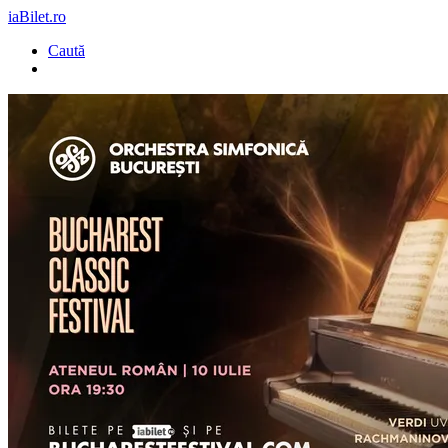
iaBilet.ro
Caută