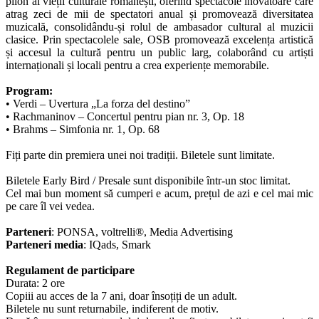
pilon al vieții culturale românești, oferind spectacole inovatoare care
atrag zeci de mii de spectatori anual și promovează diversitatea
muzicală, consolidându-și rolul de ambasador cultural al muzicii
clasice. Prin spectacolele sale, OSB promovează excelența artistică
și accesul la cultură pentru un public larg, colaborând cu artiști
internaționali și locali pentru a crea experiențe memorabile.
Program:
• Verdi – Uvertura „La forza del destino”
• Rachmaninov – Concertul pentru pian nr. 3, Op. 18
• Brahms – Simfonia nr. 1, Op. 68
Fiți parte din premiera unei noi tradiții. Biletele sunt limitate.
Biletele Early Bird / Presale sunt disponibile într-un stoc limitat.
Cel mai bun moment să cumperi e acum, prețul de azi e cel mai mic
pe care îl vei vedea.
Parteneri
: PONSA, voltrelli®, Media Advertising
Parteneri media
: IQads, Smark
Regulament de participare
Durata: 2 ore
Copiii au acces de la 7 ani, doar însoțiți de un adult.
Biletele nu sunt returnabile, indiferent de motiv.