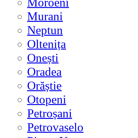
Moroeni
Murani
Neptun
Oltenița
Onești
Oradea
Orăștie
Otopeni
Petroșani
Petrovaselo