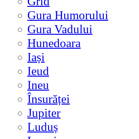
Grid
Gura Humorului
Gura Vadului
Hunedoara
Iași
Ieud
Ineu
Însurăței
Jupiter
Luduș