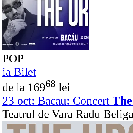
POP
ia Bilet
68
de la 169
lei
23 oct:
Bacau: Concert
The
Teatrul de Vara Radu Belig