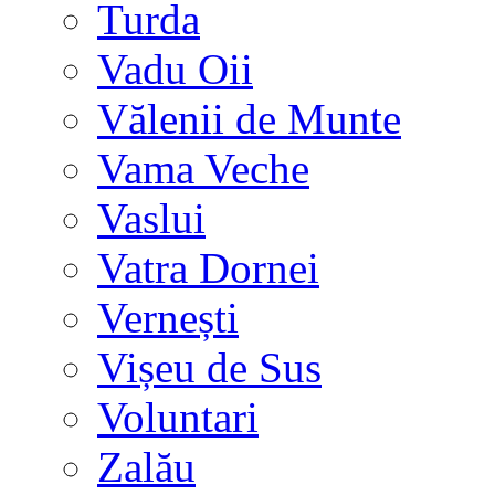
Turda
Vadu Oii
Vălenii de Munte
Vama Veche
Vaslui
Vatra Dornei
Vernești
Vișeu de Sus
Voluntari
Zalău