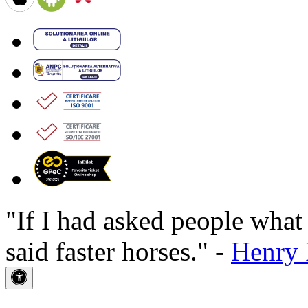
"If I had asked people wha
said faster horses." -
Henry 