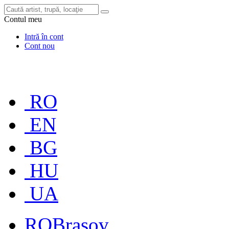
Contul meu
Intră în cont
Cont nou
RO
EN
BG
HU
UA
RO
Brașov