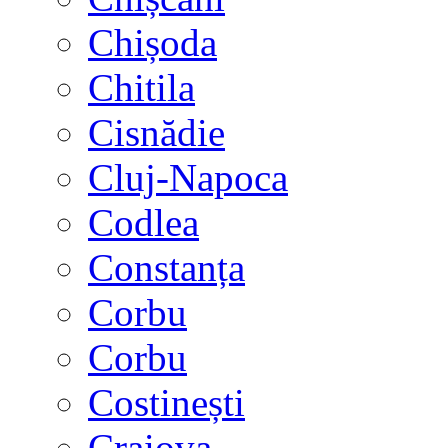
Chișoda
Chitila
Cisnădie
Cluj-Napoca
Codlea
Constanța
Corbu
Corbu
Costinești
Craiova