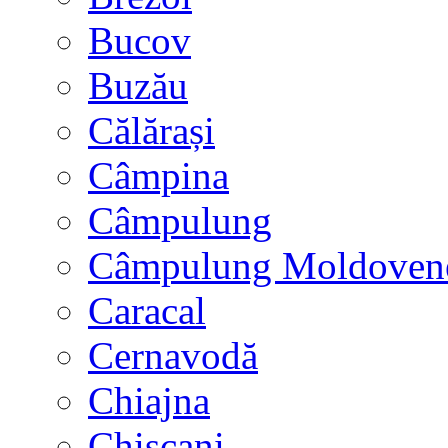
Bucov
Buzău
Călărași
Câmpina
Câmpulung
Câmpulung Moldoven
Caracal
Cernavodă
Chiajna
Chișcani