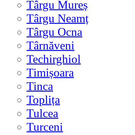
Târgu Mureș
Târgu Neamț
Târgu Ocna
Târnăveni
Techirghiol
Timișoara
Tinca
Toplița
Tulcea
Turceni