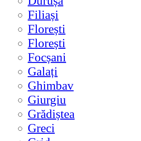
Durușa
Filiași
Florești
Florești
Focșani
Galați
Ghimbav
Giurgiu
Grădiștea
Greci