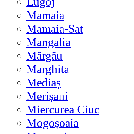
Lugoj
Mamaia
Mamaia-Sat
Mangalia
Mărgău
Marghita
Mediaș
Merișani
Miercurea Ciuc
Mogoșoaia