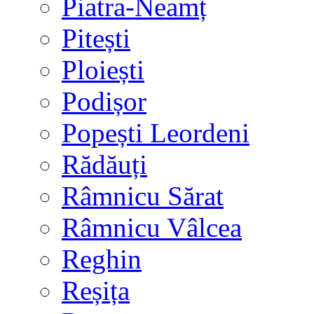
Piatra-Neamț
Pitești
Ploiești
Podișor
Popești Leordeni
Rădăuți
Râmnicu Sărat
Râmnicu Vâlcea
Reghin
Reșița