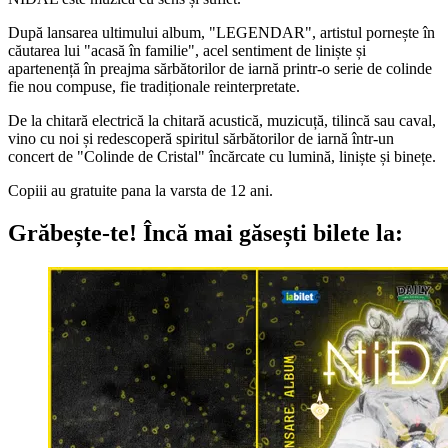
După lansarea ultimului album, "LEGENDAR", artistul pornește în
căutarea lui "acasă în familie", acel sentiment de liniște și
apartenență în preajma sărbătorilor de iarnă printr-o serie de colinde
fie nou compuse, fie tradiționale reinterpretate.
De la chitară electrică la chitară acustică, muzicuță, tilincă sau caval,
vino cu noi și redescoperă spiritul sărbătorilor de iarnă într-un
concert de "Colinde de Cristal" încărcate cu lumină, liniște și binețe.
Copiii au gratuite pana la varsta de 12 ani.
Grăbește-te!
Încă mai găsești bilete la: