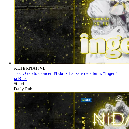
ALTERNATIVE
1 oct:
Galati: Concert
Nidal
• Lansare de album: "Îngeri"
ia Bilet
50 lei
Daily Pub