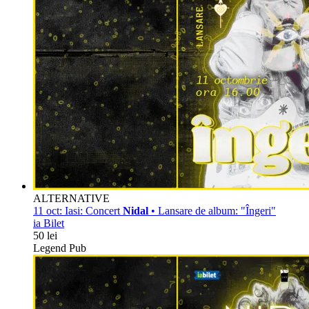
ALTERNATIVE
11 oct:
Iasi: Concert
Nidal
• Lansare de album: "Îngeri"
ia Bilet
50 lei
Legend Pub