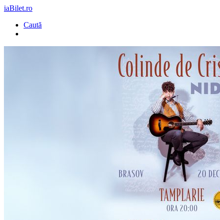
iaBilet.ro
Caută