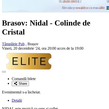
Brasov:
Nidal
- Colinde de
Cristal
Tâmplărie Pub
, Brașov
Vineri, 20 decembrie '24, ora 20:00 acces de la 19:00
Adaugă
la
Comandă bilete
favorite
Share
Evenimentul s-a încheiat.
Detalii
NIDAL este muzică cu sens și suflet.