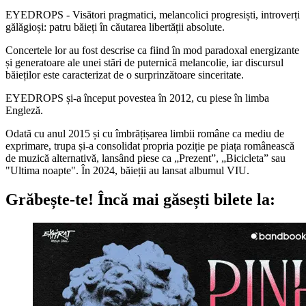
EYEDROPS - Visători pragmatici, melancolici progresiști, introverți
gălăgioși: patru băieți în căutarea libertății absolute.
Concertele lor au fost descrise ca fiind în mod paradoxal energizante
și generatoare ale unei stări de puternică melancolie, iar discursul
băieților este caracterizat de o surprinzătoare sinceritate.
EYEDROPS și-a început povestea în 2012, cu piese în limba
Engleză.
Odată cu anul 2015 și cu îmbrățișarea limbii române ca mediu de
exprimare, trupa și-a consolidat propria poziție pe piața românească
de muzică alternativă, lansând piese ca „Prezent”, „Bicicleta” sau
"Ultima noapte". În 2024, băieții au lansat albumul VIU.
Grăbește-te!
Încă mai găsești bilete la: