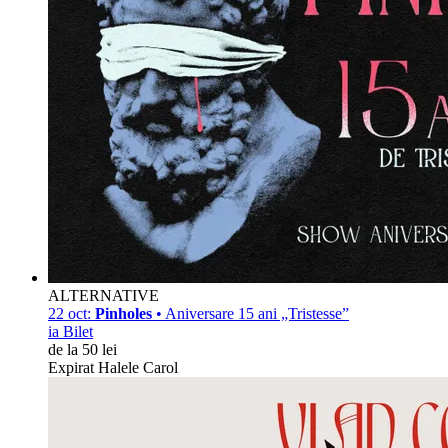
ALTERNATIVE
22 oct:
Pinholes
• Aniversare 15 ani „Tristesse”
ia Bilet
de la 50 lei
Expirat Halele Carol