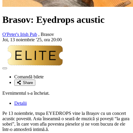
Brasov:
Eyedrops
acustic
O'Peter's Irish Pub
, Brasov
Joi, 13 noiembrie '25, ora 20:00
Adaugă
la
Comandă bilete
favorite
Share
Evenimentul s-a încheiat.
Detalii
Pe 13 noiembrie, trupa EYEDROPS vine la Brașov cu un concert
acustic povestit. Asta înseamnă o seară de muzică și povești “la gura
sobei”, în care vom afla povestea pieselor și ne vom bucura de ele
într-o atmosferă intimă.ă.