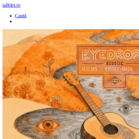
iaBilet.ro
Caută