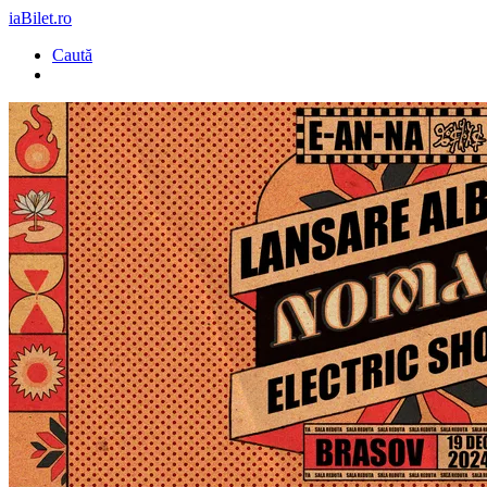
iaBilet.ro
Caută