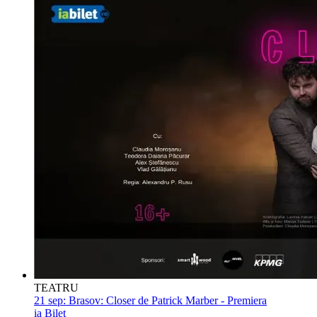
TEATRU
21 sep:
Brasov: Closer de Patrick Marber - Premiera
ia Bilet