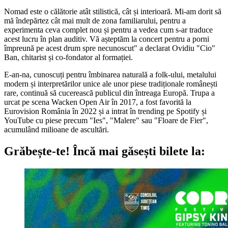
Nomad este o călătorie atât stilistică, cât și interioară. Mi-am dorit să
mă îndepărtez cât mai mult de zona familiarului, pentru a
experimenta ceva complet nou și pentru a vedea cum s-ar traduce
acest lucru în plan auditiv. Vă așteptăm la concert pentru a porni
împreună pe acest drum spre necunoscut" a declarat Ovidiu "Cio"
Ban, chitarist și co-fondator al formației.
E-an-na, cunoscuți pentru îmbinarea naturală a folk-ului, metalului
modern și interpretărilor unice ale unor piese tradiționale românești
rare, continuă să cucerească publicul din întreaga Europă. Trupa a
urcat pe scena Wacken Open Air în 2017, a fost favorită la
Eurovision România în 2022 și a intrat în trending pe Spotify și
YouTube cu piese precum "Ies", "Malere" sau "Floare de Fier",
acumulând milioane de ascultări.
Grăbește-te!
Încă mai găsești bilete la: