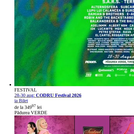
FESTIVAL
28-30 aug:
CODRU Festival 2026
ia Bilet
97
de la 349
lei
Pădurea VERDE