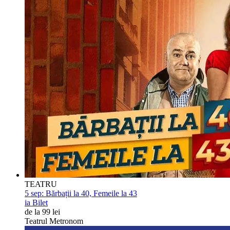
TEATRU
5 sep:
Bărbații la 40, Femeile la 43
ia Bilet
de la 99 lei
Teatrul Metronom