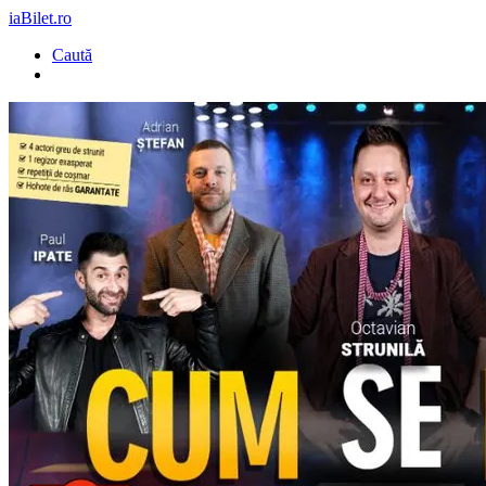
iaBilet.ro
Caută