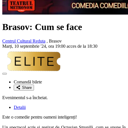
Brasov: Cum se face
Centrul Cultural Reduta
, Brasov
Marți, 10 septembrie '24, ora 19:00 acces de la 18:30
Adaugă
la
Comandă bilete
favorite
Share
Evenimentul s-a încheiat.
Detalii
Este o comedie pentru oameni inteligenți!
Un spectacol scris și regizat de Octavian Strunilă, cum se spune în