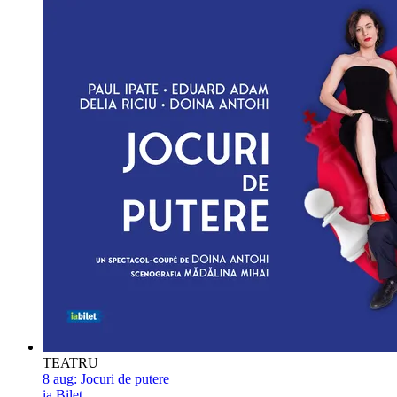
TEATRU
8 aug:
Jocuri de putere
ia Bilet