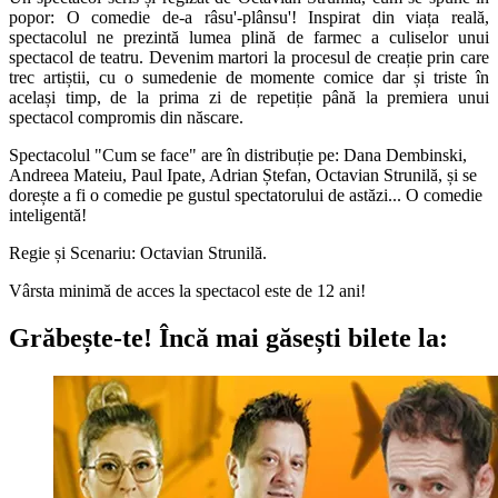
popor: O comedie de-a râsu'-plânsu'! Inspirat din viața reală,
spectacolul ne prezintă lumea plină de farmec a culiselor unui
spectacol de teatru. Devenim martori la procesul de creație prin care
trec artiștii, cu o sumedenie de momente comice dar și triste în
același timp, de la prima zi de repetiție până la premiera unui
spectacol compromis din născare.
Spectacolul "Cum se face" are în distribuție pe: Dana Dembinski,
Andreea Mateiu, Paul Ipate, Adrian Ștefan, Octavian Strunilă, și se
dorește a fi o comedie pe gustul spectatorului de astăzi... O comedie
inteligentă!
Regie și Scenariu: Octavian Strunilă.
Vârsta minimă de acces la spectacol este de 12 ani!
Grăbește-te!
Încă mai găsești bilete la: