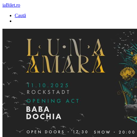
iaBilet.ro
Caută