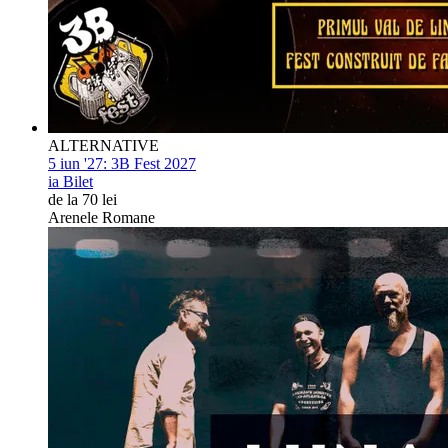
ALTERNATIVE
5 iun '27:
3B Fest 2027
ia Bilet
de la 70 lei
Arenele Romane