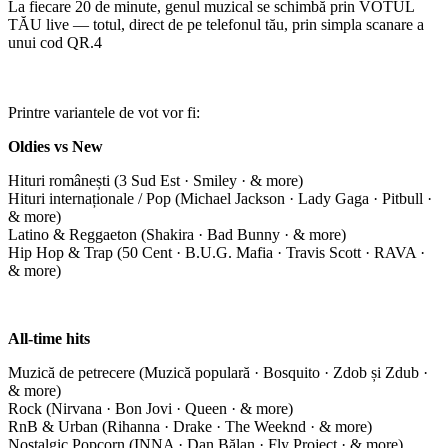
La fiecare 20 de minute, genul muzical se schimbă prin VOTUL
TĂU live — totul, direct de pe telefonul tău, prin simpla scanare a
unui cod QR.4
Printre variantele de vot vor fi:
Oldies vs New
Hituri românești (3 Sud Est · Smiley · & more)
Hituri internaționale / Pop (Michael Jackson · Lady Gaga · Pitbull ·
& more)
Latino & Reggaeton (Shakira · Bad Bunny · & more)
Hip Hop & Trap (50 Cent · B.U.G. Mafia · Travis Scott · RAVA ·
& more)
All-time hits
Muzică de petrecere (Muzică populară · Bosquito · Zdob și Zdub ·
& more)
Rock (Nirvana · Bon Jovi · Queen · & more)
RnB & Urban (Rihanna · Drake · The Weeknd · & more)
Nostalgic Popcorn (INNA · Dan Bălan · Fly Project · & more)