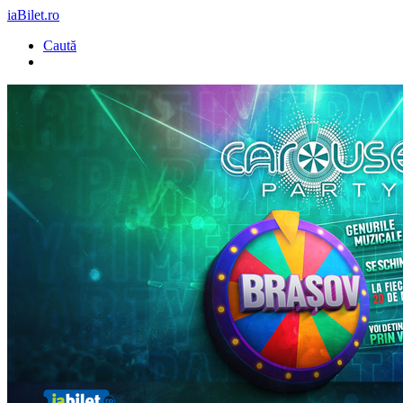
iaBilet.ro
Caută