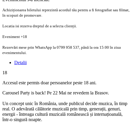
⁠Achiziționarea biletului reprezintă acordul tău pentru a fi fotografiat sau filmat,
în scopuri de promovare.
Locatia isi rezerva dreptul de a selecta clienții.
Eveniment +18
Rezervări mese prin WhatsApp la 0799 958 537, până la ora 15:00 în ziua
evenimentului.
Detalii
18
Accesul este permis doar persoanelor peste 18 ani.
Carousel Party is back! Pe 22 Mai ne revedem la Brasov.
Un concept unic în România, unde publicul decide muzica, în timp
real. O adevărată călătorie muzicală prin timp, generații, genuri,
energii - întreaga cultură muzicală românească și internațioanală,
într-o singură noapte.