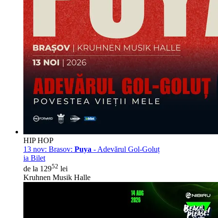
HIP HOP
13 nov:
Brasov:
Puya
- Adevărul Gol-Goluț
ia Bilet
52
de la 129
lei
Kruhnen Musik Halle