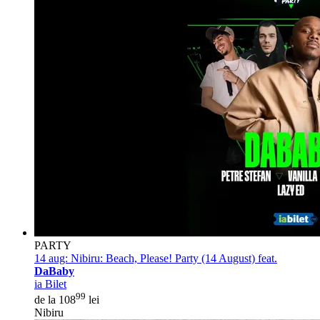
PARTY
14 aug:
Nibiru: Beach, Please! Party (14 August) feat.
DaBaby
ia Bilet
99
de la 108
lei
Nibiru