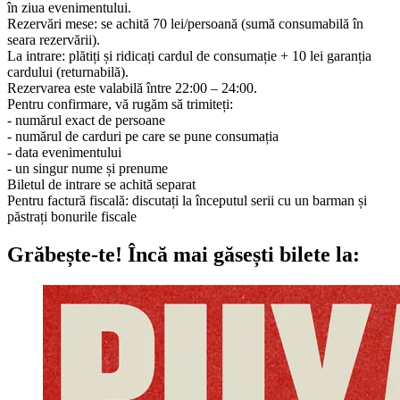
în ziua evenimentului.
Rezervări mese: se achită 70 lei/persoană (sumă consumabilă în
seara rezervării).
La intrare: plătiți și ridicați cardul de consumație + 10 lei garanția
cardului (returnabilă).
Rezervarea este valabilă între 22:00 – 24:00.
Pentru confirmare, vă rugăm să trimiteți:
- numărul exact de persoane
- numărul de carduri pe care se pune consumația
- data evenimentului
- un singur nume și prenume
Biletul de intrare se achită separat
Pentru factură fiscală: discutați la începutul serii cu un barman și
păstrați bonurile fiscale
Grăbește-te!
Încă mai găsești bilete la: