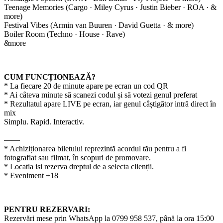
Teenage Memories (Cargo · Miley Cyrus · Justin Bieber · ROA · &
more)
Festival Vibes (Armin van Buuren · David Guetta · & more)
Boiler Room (Techno · House · Rave)
&more
CUM FUNCȚIONEAZĂ?
* La fiecare 20 de minute apare pe ecran un cod QR
* Ai câteva minute să scanezi codul și să votezi genul preferat
* Rezultatul apare LIVE pe ecran, iar genul câștigător intră direct în
mix
Simplu. Rapid. Interactiv.
——
* Achiziționarea biletului reprezintă acordul tău pentru a fi
fotografiat sau filmat, în scopuri de promovare.
* Locatia isi rezerva dreptul de a selecta clienții.
* Eveniment +18
PENTRU REZERVARI:
Rezervări mese prin WhatsApp la 0799 958 537, până la ora 15:00