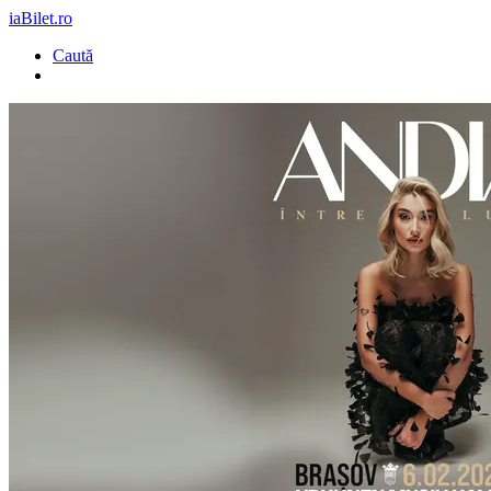
iaBilet.ro
Caută