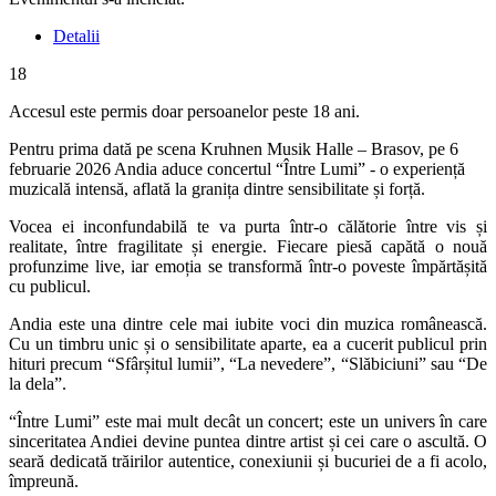
Detalii
18
Accesul este permis doar persoanelor peste 18 ani.
Pentru prima dată pe scena Kruhnen Musik Halle – Brasov, pe 6
februarie 2026 Andia aduce concertul “Între Lumi” - o experiență
muzicală intensă, aflată la granița dintre sensibilitate și forță.
Vocea ei inconfundabilă te va purta într-o călătorie între vis și
realitate, între fragilitate și energie. Fiecare piesă capătă o nouă
profunzime live, iar emoția se transformă într-o poveste împărtășită
cu publicul.
Andia este una dintre cele mai iubite voci din muzica românească.
Cu un timbru unic și o sensibilitate aparte, ea a cucerit publicul prin
hituri precum “Sfârșitul lumii”, “La nevedere”, “Slăbiciuni” sau “De
la dela”.
“Între Lumi” este mai mult decât un concert; este un univers în care
sinceritatea Andiei devine puntea dintre artist și cei care o ascultă. O
seară dedicată trăirilor autentice, conexiunii și bucuriei de a fi acolo,
împreună.