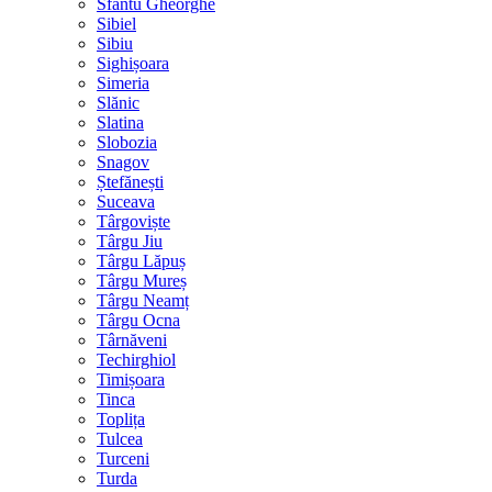
Sfântu Gheorghe
Sibiel
Sibiu
Sighișoara
Simeria
Slănic
Slatina
Slobozia
Snagov
Ștefănești
Suceava
Târgoviște
Târgu Jiu
Târgu Lăpuș
Târgu Mureș
Târgu Neamț
Târgu Ocna
Târnăveni
Techirghiol
Timișoara
Tinca
Toplița
Tulcea
Turceni
Turda