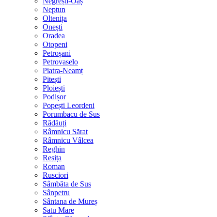
Negrești-Oaș
Neptun
Oltenița
Onești
Oradea
Otopeni
Petroșani
Petrovaselo
Piatra-Neamț
Pitești
Ploiești
Podișor
Popești Leordeni
Porumbacu de Sus
Rădăuți
Râmnicu Sărat
Râmnicu Vâlcea
Reghin
Reșița
Roman
Rusciori
Sâmbăta de Sus
Sânpetru
Sântana de Mureș
Satu Mare