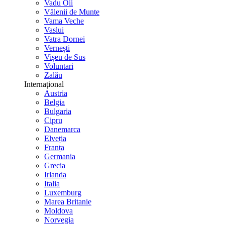
Vadu Oii
Vălenii de Munte
Vama Veche
Vaslui
Vatra Dornei
Vernești
Vișeu de Sus
Voluntari
Zalău
Internațional
Austria
Belgia
Bulgaria
Cipru
Danemarca
Elveția
Franța
Germania
Grecia
Irlanda
Italia
Luxemburg
Marea Britanie
Moldova
Norvegia