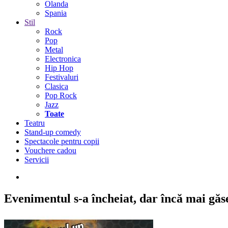
Olanda
Spania
Stil
Rock
Pop
Metal
Electronica
Hip Hop
Festivaluri
Clasica
Pop Rock
Jazz
Toate
Teatru
Stand-up comedy
Spectacole pentru copii
Vouchere cadou
Servicii
Evenimentul s-a încheiat,
dar încă mai găseș