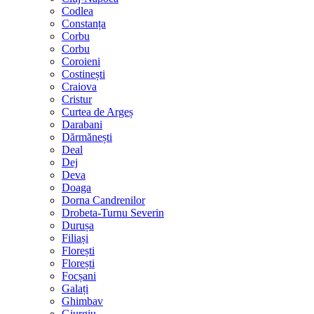
Codlea
Constanța
Corbu
Corbu
Coroieni
Costinești
Craiova
Cristur
Curtea de Argeș
Darabani
Dărmănești
Deal
Dej
Deva
Doaga
Dorna Candrenilor
Drobeta-Turnu Severin
Durușa
Filiași
Florești
Florești
Focșani
Galați
Ghimbav
Giurgiu