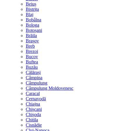
Beiuș
Bistrița
Blaj
Bobâlna
Bologa
Botoșani
Brăila
Brașov
Breb
Brezoi
Bucov
Buftea
Buzău
Călărași
Câmpina
Câmpulung
Câmpulung Moldovenesc
Caracal
Cernavodă
Chiajna
Chișcani
Chișoda
Chitila
Cisnădie
Cluj-Napoca