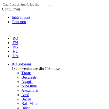
Contul meu
Intră în cont
Cont nou
RO
EN
BG
HU
UA
RO
Botoșani
1820 evenimente din 158 orașe
Toate
București
Agapia
Alba Iulia
Alexandria
Arad
Bacău
Baia Mare
Băicoi