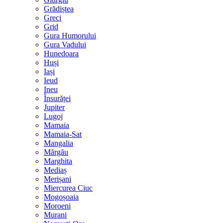
Grădiștea
Greci
Grid
Gura Humorului
Gura Vadului
Hunedoara
Huși
Iași
Ieud
Ineu
Însurăței
Jupiter
Lugoj
Mamaia
Mamaia-Sat
Mangalia
Mărgău
Marghita
Mediaș
Merișani
Miercurea Ciuc
Mogoșoaia
Moroeni
Murani