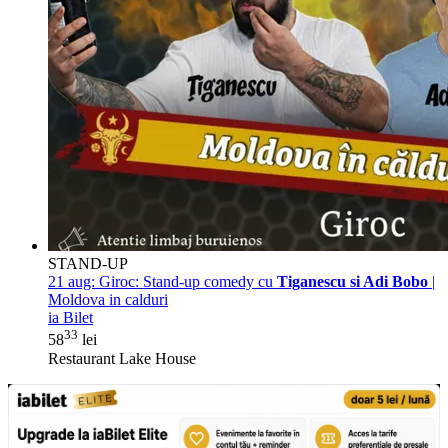
STAND-UP
21 aug:
Giroc: Stand-up comedy cu
Tiganescu si Adi Bobo
|
Moldova in calduri
ia Bilet
33
58
lei
Restaurant Lake House