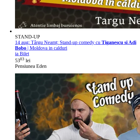
STAND-UP
14 aug:
Târgu Neamț: Stand-up comedy cu
Tiganescu si Adi
Bobo
| Moldova in calduri
ia Bilet
03
53
lei
Pensiunea Eden