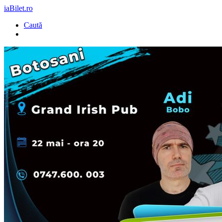
iaBilet.ro
Caută