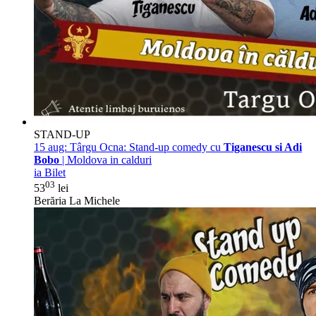
STAND-UP
15 aug:
Târgu Ocna: Stand-up comedy cu
Tiganescu si Adi
Bobo
| Moldova in calduri
ia Bilet
03
53
lei
Berăria La Michele