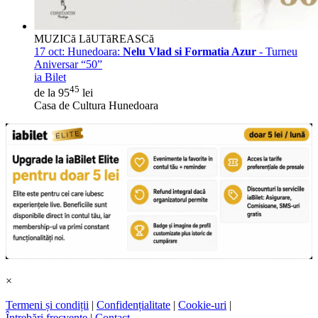
MUZICă LăUTăREASCă
17 oct:
Hunedoara:
Nelu Vlad si Formatia Azur
- Turneu
Aniversar “50”
ia Bilet
45
de la 95
lei
Casa de Cultura Hunedoara
×
Termeni și condiții
|
Confidențialitate
|
Cookie-uri
|
Întrebări frecvente
|
Contact