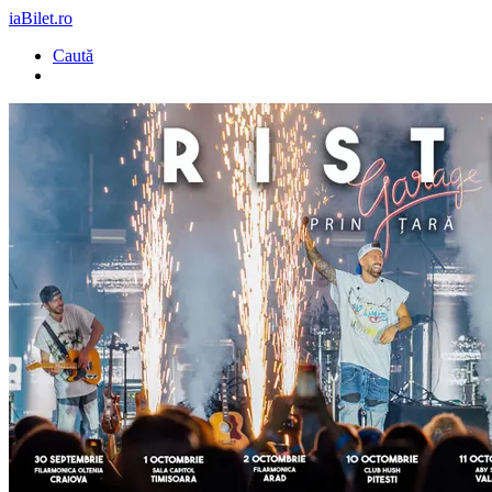
iaBilet.ro
Caută