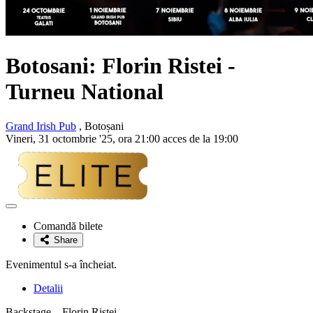
Botosani:
Florin Ristei
-
Turneu National
Grand Irish Pub
, Botoșani
Vineri, 31 octombrie '25, ora 21:00 acces de la 19:00
Adaugă
la
Comandă bilete
favorite
Share
Evenimentul s-a încheiat.
Detalii
Backstage – Florin Ristei