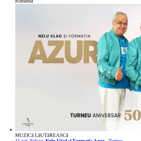
Romania
MUZICă LăUTăREASCă
11 oct:
Tulcea:
Nelu Vlad si Formatia Azur
- Turneu