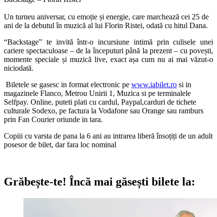
Un turneu aniversar, cu emoție și energie, care marchează cei 25 de
ani de la debutul în muzică al lui Florin Ristei, odată cu hitul Dana.
“Backstage” te invită într-o incursiune intimă prin culisele unei
cariere spectaculoase – de la începuturi până la prezent – cu povești,
momente speciale și muzică live, exact așa cum nu ai mai văzut-o
niciodată.
Biletele se gasesc in format electronic pe
www.iabilet.ro
si in
magazinele Flanco, Metrou Unirii 1, Muzica si pe terminalele
Selfpay. Online, puteti plati cu cardul, Paypal,carduri de tichete
culturale Sodexo, pe factura la Vodafone sau Orange sau ramburs
prin Fan Courier oriunde in tara.
Copiii cu varsta de pana la 6 ani au intrarea liberă însoțiți de un adult
posesor de bilet, dar fara loc nominal
Grăbește-te!
Încă mai găsești bilete la: