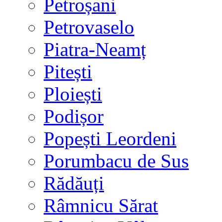
Petroșani
Petrovaselo
Piatra-Neamț
Pitești
Ploiești
Podișor
Popești Leordeni
Porumbacu de Sus
Rădăuți
Râmnicu Sărat