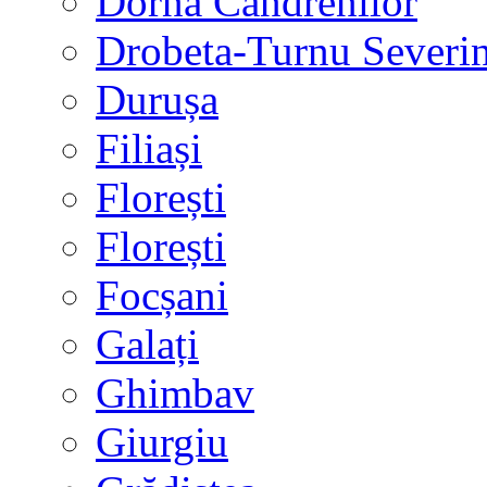
Dorna Candrenilor
Drobeta-Turnu Severi
Durușa
Filiași
Florești
Florești
Focșani
Galați
Ghimbav
Giurgiu