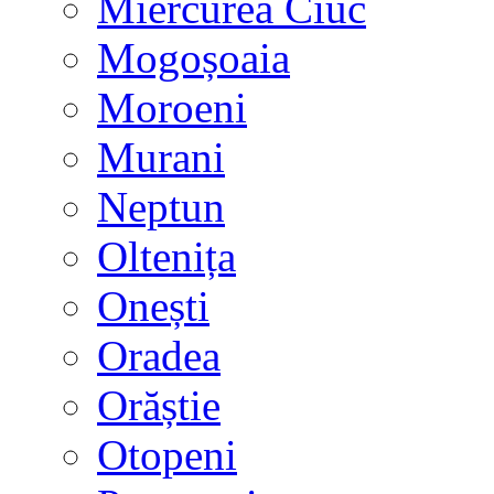
Miercurea Ciuc
Mogoșoaia
Moroeni
Murani
Neptun
Oltenița
Onești
Oradea
Orăștie
Otopeni