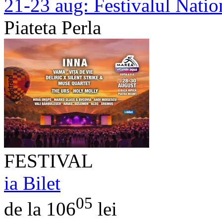
21-23 aug:
Festivalul Nati
Piateta Perla
FESTIVAL
ia Bilet
05
de la 106
lei