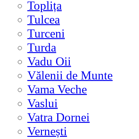
Toplița
Tulcea
Turceni
Turda
Vadu Oii
Vălenii de Munte
Vama Veche
Vaslui
Vatra Dornei
Vernești