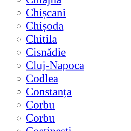
Chișcani
Chișoda
Chitila
Cisnădie
Cluj-Napoca
Codlea
Constanța
Corbu
Corbu
Costinești