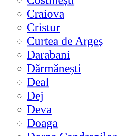
Craiova
Cristur
Curtea de Argeș
Darabani
Dărmănești
Deal
Dej
Deva
Doaga