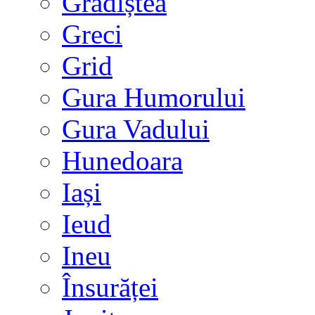
Grădiștea
Greci
Grid
Gura Humorului
Gura Vadului
Hunedoara
Iași
Ieud
Ineu
Însurăței