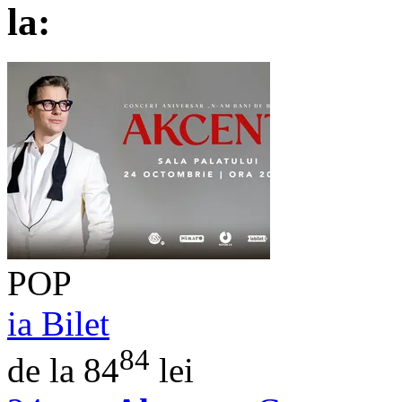
la:
POP
ia Bilet
84
de la 84
lei