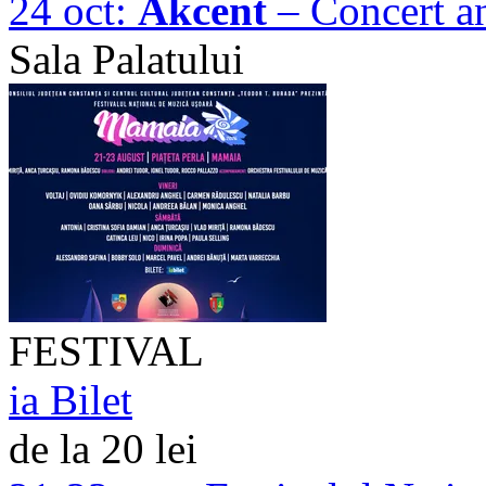
24 oct:
Akcent
– Concert an
Sala Palatului
FESTIVAL
ia Bilet
de la 20 lei