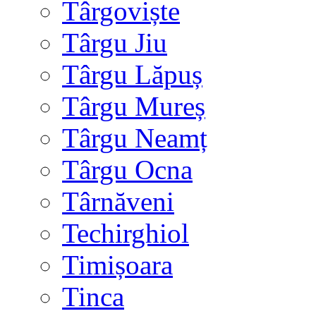
Târgoviște
Târgu Jiu
Târgu Lăpuș
Târgu Mureș
Târgu Neamț
Târgu Ocna
Târnăveni
Techirghiol
Timișoara
Tinca