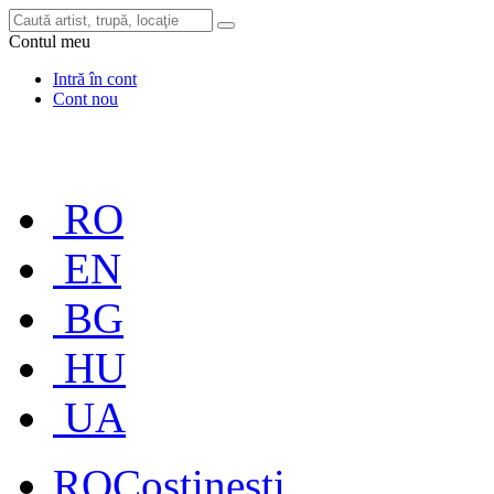
Contul meu
Intră în cont
Cont nou
RO
EN
BG
HU
UA
RO
Costinești