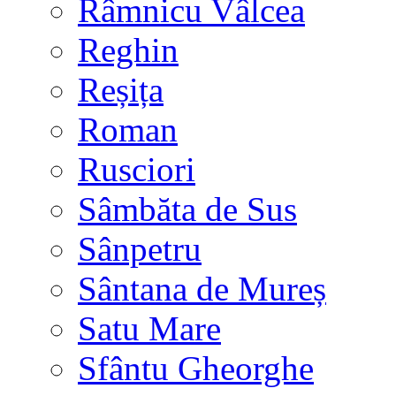
Râmnicu Vâlcea
Reghin
Reșița
Roman
Rusciori
Sâmbăta de Sus
Sânpetru
Sântana de Mureș
Satu Mare
Sfântu Gheorghe