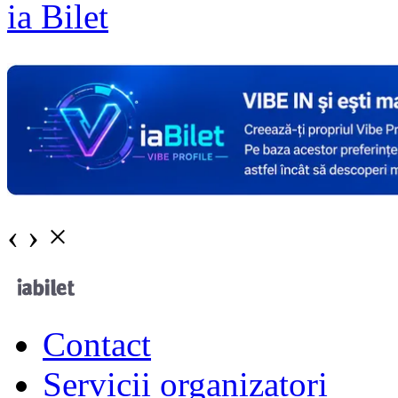
ia Bilet
‹
›
×
Contact
Servicii organizatori