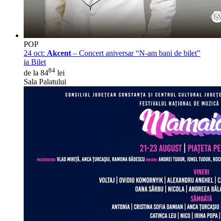
POP
24 oct:
Akcent
– Concert aniversar “N-am bani de bilet”
ia Bilet
84
de la 84
lei
Sala Palatului