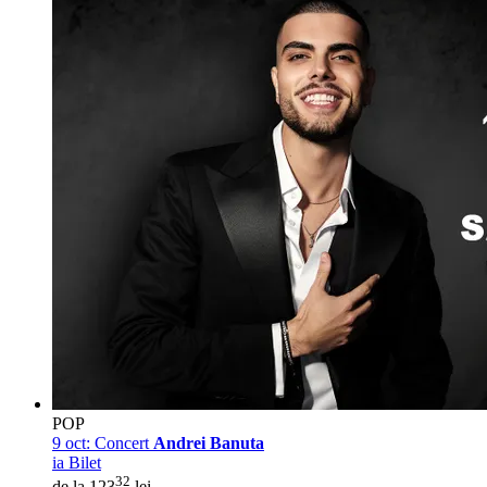
POP
9 oct:
Concert
Andrei Banuta
ia Bilet
32
de la 123
lei