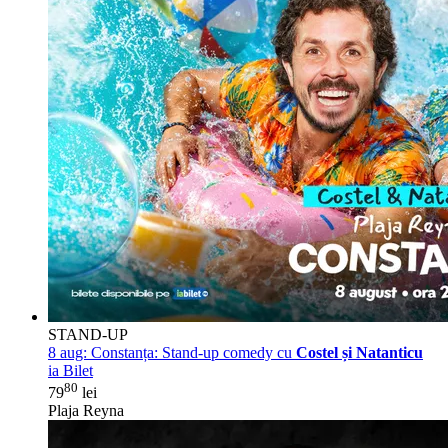
STAND-UP
8 aug:
Constanța: Stand-up comedy cu
Costel și Natanticu
ia Bilet
80
79
lei
Plaja Reyna