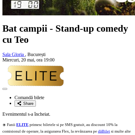
Bat campii - Stand-up comedy
cu
Teo
Sala Gloria
, București
Miercuri, 20 mai, ora 19:00
Adaugă
la
Comandă bilete
favorite
Share
Evenimentul s-a încheiat.
☀️ Fanii
ELITE
primesc biletele si pe SMS gratuit, au discount 10% la
comisionul de operare, la asigurarea Flex, la revânzarea pe
dăBilet
si multe alte