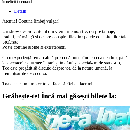
beneficii in curand.
Detalii
Atentie! Contine limbaj vulgar!
Un show despre vârtejul din vremurile noastre, despre tatuaje,
tradiții, mămăligă și despre conspirațiile din spatele conspirațiilor tale
preferate.
Poate conține albine și extratereștri.
Cu o experiență remarcabilă pe scenă, începând cu cea de club, până
la spectacole și turnee în țară și în afară și special-uri de stand-up,
Teo este pregătit să discute despre tot, de la natura umană, la
mărunțișurile de zi cu zi.
Toate astea în timp ce te va face să râzi cu lacrimi.
Grăbește-te!
Încă mai găsești bilete la: