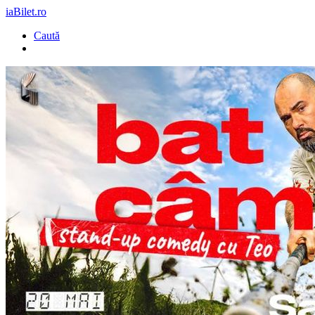
iaBilet.ro
Caută