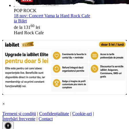
POP ROCK
18 nov:
Concert Vama la Hard Rock Cafe
ia Bilet
60
de la 131
lei
Hard Rock Cafe
×
Termeni și condiții
|
Confidențialitate
|
Cookie-uri
|
Întrebări frecvente
|
Contact