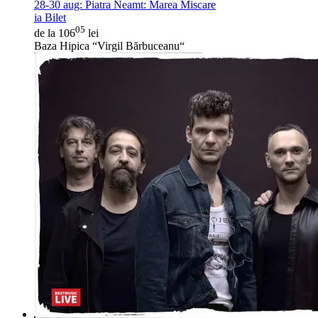
28-30 aug:
Piatra Neamt: Marea Miscare
ia Bilet
05
de la 106
lei
Baza Hipica “Virgil Bărbuceanu“