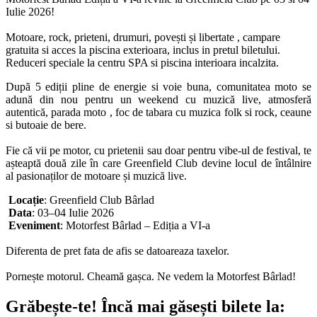
Iulie 2026!
Motoare, rock, prieteni, drumuri, povești și libertate , campare
gratuita si acces la piscina exterioara, inclus in pretul biletului.
Reduceri speciale la centru SPA si piscina interioara incalzita.
După 5 ediții pline de energie si voie buna, comunitatea moto se
adună din nou pentru un weekend cu muzică live, atmosferă
autentică, parada moto , foc de tabara cu muzica folk si rock, ceaune
si butoaie de bere.
Fie că vii pe motor, cu prietenii sau doar pentru vibe-ul de festival, te
așteaptă două zile în care Greenfield Club devine locul de întâlnire
al pasionaților de motoare și muzică live.
Locație
: Greenfield Club Bârlad
Data
: 03–04 Iulie 2026
Eveniment
: Motorfest Bârlad – Ediția a VI-a
Diferenta de pret fata de afis se datoareaza taxelor.
Pornește motorul. Cheamă gașca. Ne vedem la Motorfest Bârlad!
Grăbește-te!
Încă mai găsești bilete la: