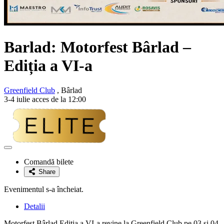
Barlad: Motorfest Bârlad –
Ediția a VI-a
Greenfield Club
, Bârlad
3-4 iulie acces de la 12:00
Adaugă
la
Comandă bilete
favorite
Share
Evenimentul s-a încheiat.
Detalii
Motorfest Bârlad Ediția a VI-a revine la Greenfield Club pe 03 si 04