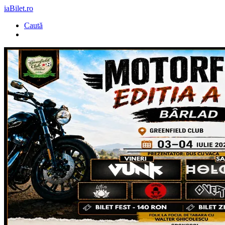
iaBilet.ro
Caută