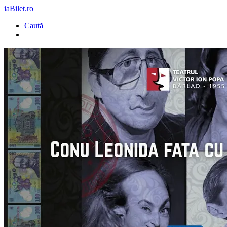
iaBilet.ro
Caută