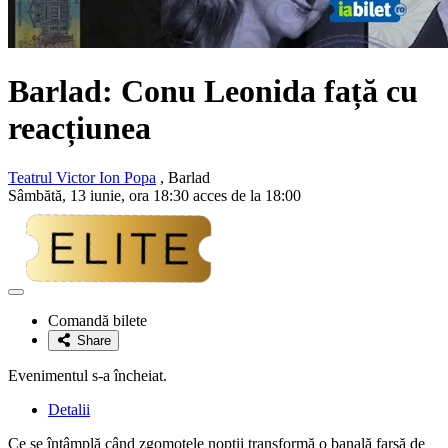
Barlad: Conu Leonida față cu
reacțiunea
Teatrul Victor Ion Popa
, Barlad
Sâmbătă, 13 iunie, ora 18:30 acces de la 18:00
Adaugă
la
Comandă bilete
favorite
Share
Evenimentul s-a încheiat.
Detalii
Ce se întâmplă când zgomotele nopții transformă o banală farsă de