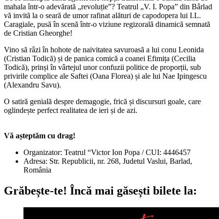
mahala într-o adevărată „revoluție”? Teatrul „V. I. Popa” din Bârlad
vă invită la o seară de umor rafinat alături de capodopera lui I.L.
Caragiale, pusă în scenă într-o viziune regizorală dinamică semnată
de Cristian Gheorghe!
Vino să râzi în hohote de naivitatea savuroasă a lui conu Leonida
(Cristian Todică) și de panica comică a coanei Efimița (Cecilia
Todică), prinși în vârtejul unor confuzii politice de proporții, sub
privirile complice ale Saftei (Oana Florea) și ale lui Nae Ipingescu
(Alexandru Savu).
O satiră genială despre demagogie, frică și discursuri goale, care
oglindește perfect realitatea de ieri și de azi.
Vă așteptăm cu drag!
Organizator: Teatrul “Victor Ion Popa / CUI: 4446457
Adresa: Str. Republicii, nr. 268, Judetul Vaslui, Barlad,
România
Grăbește-te!
Încă mai găsești bilete la: