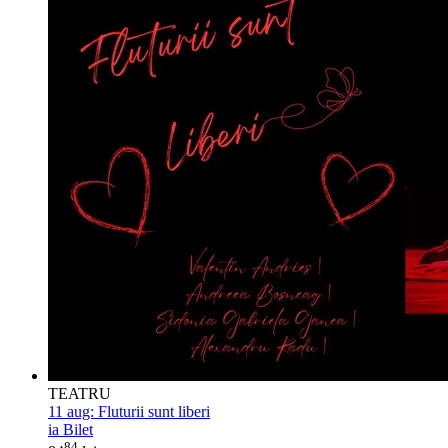
TEATRU
11 aug:
Fluturii sunt liberi
ia Bilet
84