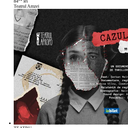
84
lei
Teatrul Amzei