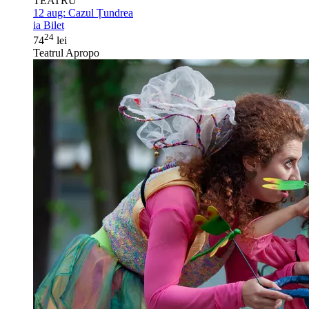
TEATRU
12 aug:
Cazul Țundrea
ia Bilet
24
74
lei
Teatrul Apropo