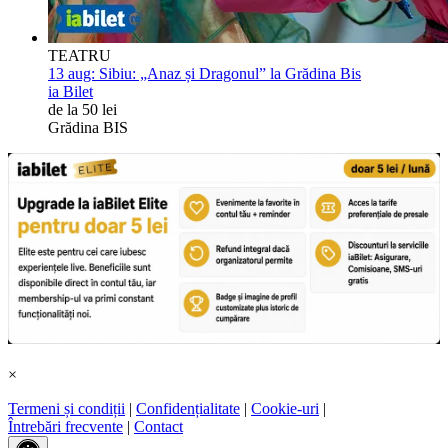
TEATRU
13 aug:
Sibiu: „Anaz și Dragonul” la Grădina Bis
ia Bilet
de la 50 lei
Grădina BIS
×
Termeni și condiții
|
Confidențialitate
|
Cookie-uri
|
Întrebări frecvente
|
Contact