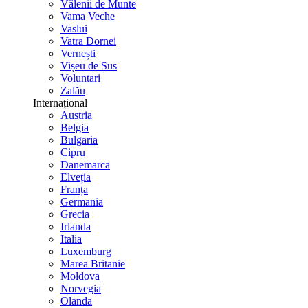
Vălenii de Munte
Vama Veche
Vaslui
Vatra Dornei
Vernești
Vișeu de Sus
Voluntari
Zalău
Internațional
Austria
Belgia
Bulgaria
Cipru
Danemarca
Elveția
Franța
Germania
Grecia
Irlanda
Italia
Luxemburg
Marea Britanie
Moldova
Norvegia
Olanda