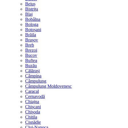
Beiuș
Bistrița
Blaj
Bobâlna
Bologa
Botoșani
Brăila
Brașov
Breb
Brezoi
Bucov
Buftea
Buzău
Călărași
Câmpina
Câmpulung
Câmpulung Moldovenesc
Caracal
Cernavodă
Chiajna
Chișcani
Chișoda
Chitila
Cisnădie
Cluj-Napoca