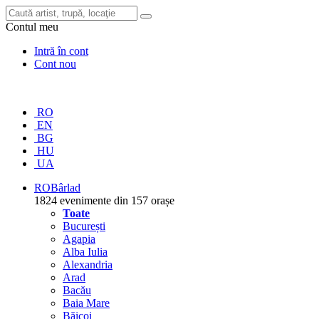
Contul meu
Intră în cont
Cont nou
RO
EN
BG
HU
UA
RO
Bârlad
1824 evenimente din 157 orașe
Toate
București
Agapia
Alba Iulia
Alexandria
Arad
Bacău
Baia Mare
Băicoi