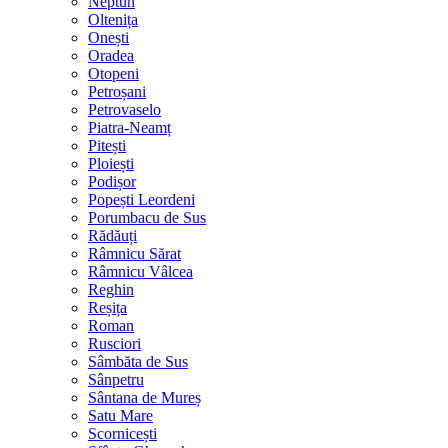
Neptun
Oltenița
Onești
Oradea
Otopeni
Petroșani
Petrovaselo
Piatra-Neamț
Pitești
Ploiești
Podișor
Popești Leordeni
Porumbacu de Sus
Rădăuți
Râmnicu Sărat
Râmnicu Vâlcea
Reghin
Reșița
Roman
Rusciori
Sâmbăta de Sus
Sânpetru
Sântana de Mureș
Satu Mare
Scornicești