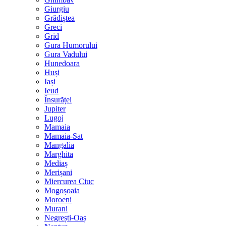
Giurgiu
Grădiștea
Greci
Grid
Gura Humorului
Gura Vadului
Hunedoara
Huși
Iași
Ieud
Însurăței
Jupiter
Lugoj
Mamaia
Mamaia-Sat
Mangalia
Marghita
Mediaș
Merișani
Miercurea Ciuc
Mogoșoaia
Moroeni
Murani
Negrești-Oaș