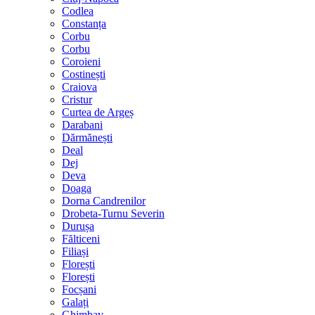
Codlea
Constanța
Corbu
Corbu
Coroieni
Costinești
Craiova
Cristur
Curtea de Argeș
Darabani
Dărmănești
Deal
Dej
Deva
Doaga
Dorna Candrenilor
Drobeta-Turnu Severin
Durușa
Fălticeni
Filiași
Florești
Florești
Focșani
Galați
Ghimbav