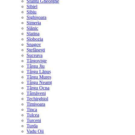
Sfântu Gheorghe
Sibiel
Sibiu
Sighișoara
Simeria
Slănic
Slatina
Slobozia
Snagov
Ștefănești
Suceava
Târgoviște
Târgu Jiu
Târgu Lăpuș
Târgu Mureș
Târgu Neamț
Târgu Ocna
Târnăveni
Techirghiol
Timișoara
Tinca
Tulcea
Turceni
Turda
Vadu Oii