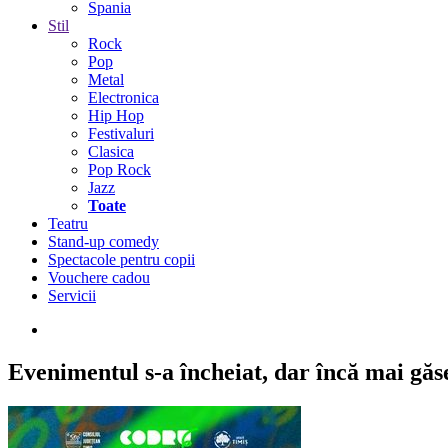
Spania
Stil
Rock
Pop
Metal
Electronica
Hip Hop
Festivaluri
Clasica
Pop Rock
Jazz
Toate
Teatru
Stand-up comedy
Spectacole pentru copii
Vouchere cadou
Servicii
Evenimentul s-a încheiat,
dar încă mai găseș